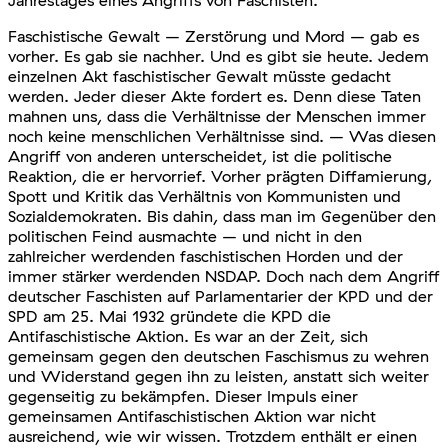
Jahrestages eines Angriffs von Faschisten.
Faschistische Gewalt – Zerstörung und Mord – gab es
vorher. Es gab sie nachher. Und es gibt sie heute. Jedem
einzelnen Akt faschistischer Gewalt müsste gedacht
werden. Jeder dieser Akte fordert es. Denn diese Taten
mahnen uns, dass die Verhältnisse der Menschen immer
noch keine menschlichen Verhältnisse sind. – Was diesen
Angriff von anderen unterscheidet, ist die politische
Reaktion, die er hervorrief. Vorher prägten Diffamierung,
Spott und Kritik das Verhältnis von Kommunisten und
Sozialdemokraten. Bis dahin, dass man im Gegenüber den
politischen Feind ausmachte – und nicht in den
zahlreicher werdenden faschistischen Horden und der
immer stärker werdenden NSDAP. Doch nach dem Angriff
deutscher Faschisten auf Parlamentarier der KPD und der
SPD am 25. Mai 1932 gründete die KPD die
Antifaschistische Aktion. Es war an der Zeit, sich
gemeinsam gegen den deutschen Faschismus zu wehren
und Widerstand gegen ihn zu leisten, anstatt sich weiter
gegenseitig zu bekämpfen. Dieser Impuls einer
gemeinsamen Antifaschistischen Aktion war nicht
ausreichend, wie wir wissen. Trotzdem enthält er einen