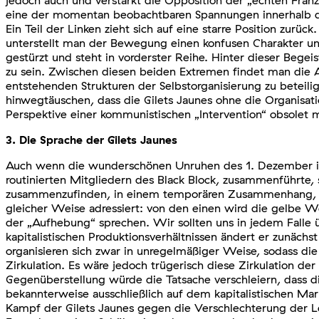
jedoch auch und verstärkt die Opposition der „echten Franz
eine der momentan beobachtbaren Spannungen innerhalb der
Ein Teil der Linken zieht sich auf eine starre Position zur
unterstellt man der Bewegung einen konfusen Charakter und d
gestürzt und steht in vorderster Reihe. Hinter dieser Beg
zu sein. Zwischen diesen beiden Extremen findet man die Au
entstehenden Strukturen der Selbstorganisierung zu beteili
hinwegtäuschen, dass die Gilets Jaunes ohne die Organisa
Perspektive einer kommunistischen „Intervention“ obsolet 
3. Die Sprache der Gilets Jaunes
Auch wenn die wunderschönen Unruhen des 1. Dezember in P
routinierten Mitgliedern des Black Block, zusammenführte, 
zusammenzufinden, in einem temporären Zusammenhang, der
gleicher Weise adressiert: von den einen wird die gelbe W
der „Aufhebung“ sprechen. Wir sollten uns in jedem Falle 
kapitalistischen Produktionsverhältnissen ändert er zunächst
organisieren sich zwar in unregelmäßiger Weise, sodass die 
Zirkulation. Es wäre jedoch trügerisch diese Zirkulation d
Gegenüberstellung würde die Tatsache verschleiern, dass d
bekannterweise ausschließlich auf dem kapitalistischen Mar
Kampf der Gilets Jaunes gegen die Verschlechterung der Le