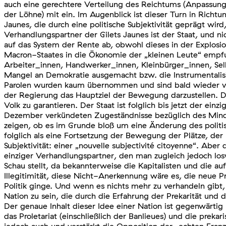
auch eine gerechtere Verteilung des Reichtums (Anpassung
der Löhne) mit ein. Im Augenblick ist dieser Turn in Rich
Jaunes, die durch eine politische Subjektivität geprägt wir
Verhandlungspartner der Gilets Jaunes ist der Staat, und n
auf das System der Rente ab, obwohl dieses in der Explosio
Macron-Staates in die Ökonomie der „kleinen Leute“ empfu
Arbeiter_innen, Handwerker_innen, Kleinbürger_innen, Sel
Mangel an Demokratie ausgemacht bzw. die Instrumentalisier
Parolen wurden kaum übernommen und sind bald wieder vers
der Regierung das Hauptziel der Bewegung darzustellen. Da
Volk zu garantieren. Der Staat ist folglich bis jetzt der 
Dezember verkündeten Zugeständnisse bezüglich des Mindes
zeigen, ob es im Grunde bloß um eine Änderung des politis
folglich als eine Fortsetzung der Bewegung der Plätze, der
Subjektivität: einer „nouvelle subjectivité citoyenne“. Ab
einziger Verhandlungspartner, den man zugleich jedoch losw
Schau stellt, da bekannterweise die Kapitalisten und die 
Illegitimität, diese Nicht-Anerkennung wäre es, die neue
Politik ginge. Und wenn es nichts mehr zu verhandeln gibt,
Nation zu sein, die durch die Erfahrung der Prekarität und 
Der genaue Inhalt dieser Idee einer Nation ist gegenwärtig
das Proletariat (einschließlich der Banlieues) und die prek