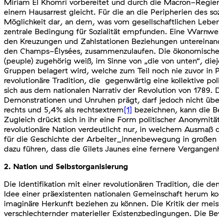
Miriam El Khomri vorbereitet und durch die Macron-Regieru
einem Hausarrest gleicht. Für die an die Peripherien des 
Möglichkeit dar, an dem, was vom gesellschaftlichen Leben ü
zentrale Bedingung für Sozialität empfunden. Eine Warnwe
den Kreuzungen und Zahlstationen Beziehungen untereinand
den Champs-Élysées, zusammenzulaufen. Die ökonomische E
(peuple) zugehörig weiß, im Sinne von „die von unten“, di
Gruppen belagert wird, welche zum Teil noch nie zuvor in Pa
revolutionäre Tradition, die gegenwärtig eine kollektive p
sich aus dem nationalen Narrativ der Revolution von 1789. D
Demonstrationen und Unruhen prägt, darf jedoch nicht überi
rechts und 5,4% als rechtsextrem
[1]
bezeichnen, kann die B
Zugleich drückt sich in ihr eine Form politischer Anonymit
revolutionäre Nation verdeutlicht nur, in welchem Ausmaß 
für die Geschichte der Arbeiter_innenbewegung in großen T
dazu führen, dass die Gilets Jaunes eine fernere Vergange
2. Nation und Selbstorganisierung
Die Identifikation mit einer revolutionären Tradition, die
Idee einer präexistenten nationalen Gemeinschaft herum kon
imaginäre Herkunft beziehen zu können. Die Kritik der meist
verschlechternder materieller Existenzbedingungen. Die Be