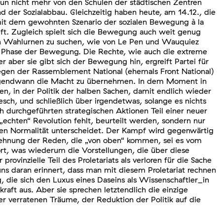
un nicht mehr von den Schulen der städtischen Zentren
 der Sozialabbau. Gleichzeitig haben heute, am 14.12., die
 mit dem gewohnten Szenario der sozialen Bewegung à la
ft. Zugleich spielt sich die Bewegung auch weit genug
en Wahlurnen zu suchen, wie von Le Pen und Wauquiez
ue Phase der Bewegung. Die Rechte, wie auch die extreme
aber sie gibt sich der Bewegung hin, ergreift Partei für
liegen der Rassemblement National (ehemals Front National)
m irgendwann die Macht zu übernehmen. In dem Moment in
n, in der Politik der halben Sachen, damit endlich wieder
ch, und schließlich über irgendetwas, solange es nichts
ch durchgeführten strategischen Aktionen Teil einer neuer
 „echten“ Revolution fehlt, beurteilt werden, sondern nur
lten Normalität unterscheidet. Der Kampf wird gegenwärtig
blehnung der Reden, die „von oben“ kommen, sei es vom
t, was wiederum die Vorstellungen, die über diese
ovinzielle Teil des Proletariats als verloren für die Sache
uns daran erinnert, dass man mit diesem Proletariat rechnen
ie sich den Luxus eines Daseins als Wissenschaftler_in
kraft aus. Aber sie sprechen letztendlich die einzige
er verratenen Träume, der Reduktion der Politik auf die