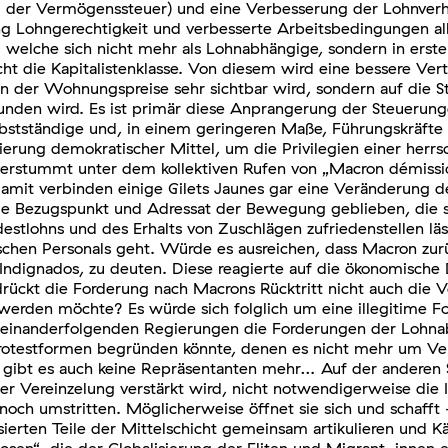
 der Vermögenssteuer) und eine Verbesserung der Lohnverhäl
tung Lohngerechtigkeit und verbesserte Arbeitsbedingungen a
d, welche sich nicht mehr als Lohnabhängige, sondern in erste
icht die Kapitalistenklasse. Von diesem wird eine bessere Ve
n der Wohnungspreise sehr sichtbar wird, sondern auf die Ste
nden wird. Es ist primär diese Anprangerung der Steuerunge
bstständige und, in einem geringeren Maße, Führungskräfte 
ung demokratischer Mittel, um die Privilegien einer herrsch
tummt unter dem kollektiven Rufen von „Macron démission“ 
mit verbinden einige Gilets Jaunes gar eine Veränderung de
einzige Bezugspunkt und Adressat der Bewegung geblieben, die
tlohns und des Erhalts von Zuschlägen zufriedenstellen lä
chen Personals geht. Würde es ausreichen, dass Macron zurüc
 Indignados, zu deuten. Diese reagierte auf die ökonomische
er drückt die Forderung nach Macrons Rücktritt nicht auch di
erden möchte? Es würde sich folglich um eine illegitime For
aufeinanderfolgenden Regierungen die Forderungen der Lohnab
 Protestformen begründen könnte, denen es nicht mehr um Ve
 gibt es auch keine Repräsentanten mehr… Auf der anderen Se
der Vereinzelung verstärkt wird, nicht notwendigerweise die I
 noch umstritten. Möglicherweise öffnet sie sich und schafft
arisierten Teile der Mittelschicht gemeinsam artikulieren und