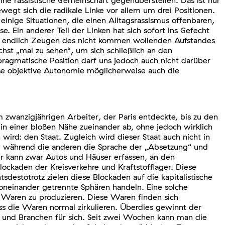
ine rassistische Gemeinschaft gegenüberstellen. Das ist nur
gt sich die radikale Linke vor allem um drei Positionen.
einige Situationen, die einen Alltagsrassismus offenbaren,
. Ein anderer Teil der Linken hat sich sofort ins Gefecht
ng, endlich Zeugen des nicht kommen wollenden Aufstandes
hst „mal zu sehen“, um sich schließlich an den
 pragmatische Position darf uns jedoch auch nicht darüber
ese objektive Autonomie möglicherweise auch die
zwanzigjährigen Arbeiter, der Paris entdeckte, bis zu den
 in einer bloßen Nähe zueinander ab, ohne jedoch wirklich
: den Staat. Zugleich wird dieser Staat auch nicht in
, während die anderen die Sprache der „Absetzung“ und
er kann zwar Autos und Häuser erfassen, an den
Blockaden der Kreisverkehre und Kraftstofflager. Diese
destotrotz zielen diese Blockaden auf die kapitalistische
voneinander getrennte Sphären handeln. Eine solche
t Waren zu produzieren. Diese Waren finden sich
ss die Waren normal zirkulieren. Überdies gewinnt der
e und Branchen für sich. Seit zwei Wochen kann man die