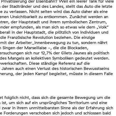
ivatisierung der Eisenbahn? Weil ein leerer Tank für viele
er Stadtränder und des Landes, stellt das Auto die letzte
 zu verlassen. Nicht selten wird das Auto daher als eine
ragenen Unsichtbarkeit zu entkommen. Zunächst werden an
ntren, der Hauptstadt und ihrem symbolischen Zentrum,
ender empfunden, als man sich so etwas wie dem „Volk“
rall in der Hauptstadt, die plötzlich von Individuen und
f die Französische Revolution beziehen. Die einzige
hts mit der Arbeiter_innenbewegung zu tun, sondern nährt
 Singen der Marseillaise -, die die Blockaden,
rsuchungen sich nur 12,7% der Gilets Jaunes als politisch
 des Mangels an kollektiven Symboliken gedeutet werden.
Gewerkschaften. Diese ständige Referenz auf die
 Jahren auch einen Verlust des historischen Bewusstseins
nerung, der jeden Kampf begleitet, müsste in diesem Falle
tet folglich nicht, dass sich die gesamte Bewegung um die
ist, um sich auf ein ursprüngliches Territorium und eine
d zwar in ihrem unmittelbarsten Sinne als der Erfahrung sich
ie Forderungen verschoben sich jedoch und schlossen bald