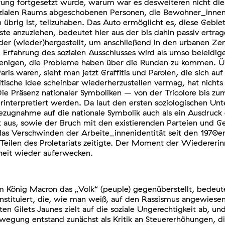
ng fortgesetzt wurde, warum war es desweiteren nicht die Pr
sozialen Raums abgeschobenen Personen, die Bewohner_innen d
brig ist, teilzuhaben. Das Auto ermöglicht es, diese Gebiete
ste anzuziehen, bedeutet hier aus der bis dahin passiv ert
er (wieder)hergestellt, um anschließend in den urbanen Ze
rfahrung des sozialen Ausschlusses wird als umso beleidig
ejenigen, die Probleme haben über die Runden zu kommen. Übe
ris waren, sieht man jetzt Graffitis und Parolen, die sich au
olitische Idee scheinbar wiederherzustellen vermag, hat nic
ie Präsenz nationaler Symboliken – von der Tricolore bis zum
nterpretiert werden. Da laut den ersten soziologischen Unte
ezugnahme auf die nationale Symbolik auch als ein Ausdruck
ät aus, sowie der Bruch mit den existierenden Parteien und 
das Verschwinden der Arbeite_innenidentität seit den 1970er
eilen des Proletariats zeitigte. Der Moment der Wiedererin
nheit wieder auferwecken.
 dem König Macron das „Volk“ (peuple) gegenüberstellt, bedeu
stituiert, die, wie man weiß, auf den Rassismus angewiesen 
en Gilets Jaunes zielt auf die soziale Ungerechtigkeit ab, un
wegung entstand zunächst als Kritik an Steuererhöhungen, d