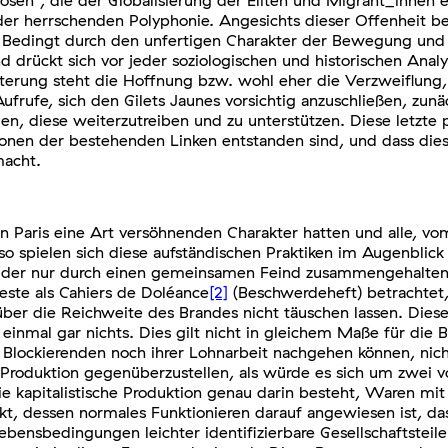
osen“, die der Globalisierung der Eliten und Migrant_innen e
 herrschenden Polyphonie. Angesichts dieser Offenheit bewe
ück. Bedingt durch den unfertigen Charakter der Bewegung und 
rückt sich vor jeder soziologischen und historischen Analyse
eisterung steht die Hoffnung bzw. wohl eher die Verzweiflu
frufe, sich den Gilets Jaunes vorsichtig anzuschließen, zunäc
gen, diese weiterzutreiben und zu unterstützen. Diese letzte
tionen der bestehenden Linken entstanden sind, und dass di
macht.
aris eine Art versöhnenden Charakter hatten und alle, vom 
so spielen sich diese aufständischen Praktiken im Augenblick
 nur durch einen gemeinsamen Feind zusammengehalten wird
este als Cahiers de Doléance
[2]
(Beschwerdeheft) betrachtet
über die Reichweite des Brandes nicht täuschen lassen. Dies
 einmal gar nichts. Dies gilt nicht in gleichem Maße für die 
Blockierenden noch ihrer Lohnarbeit nachgehen können, nichts
er Produktion gegenüberzustellen, als würde es sich um zwei 
ie kapitalistische Produktion genau darin besteht, Waren mi
kt, dessen normales Funktionieren darauf angewiesen ist, da
bensbedingungen leichter identifizierbare Gesellschaftsteil