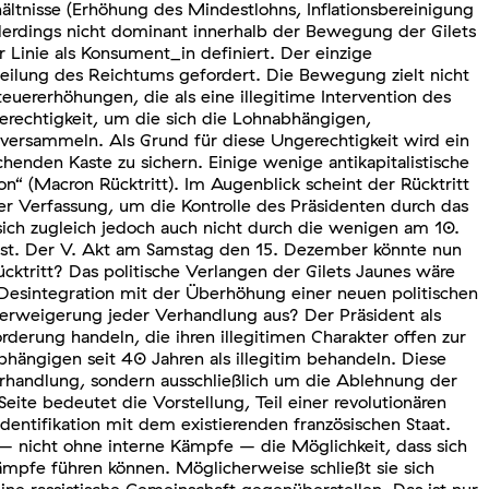
tnisse (Erhöhung des Mindestlohns, Inflationsbereinigung
llerdings nicht dominant innerhalb der Bewegung der Gilets
r Linie als Konsument_in definiert. Der einzige
rteilung des Reichtums gefordert. Die Bewegung zielt nicht
uererhöhungen, die als eine illegitime Intervention des
rechtigkeit, um die sich die Lohnabhängigen,
versammeln. Als Grund für diese Ungerechtigkeit wird ein
enden Kaste zu sichern. Einige wenige antikapitalistische
(Macron Rücktritt). Im Augenblick scheint der Rücktritt
r Verfassung, um die Kontrolle des Präsidenten durch das
 sich zugleich jedoch auch nicht durch die wenigen am 10.
sst. Der V. Akt am Samstag den 15. Dezember könnte nun
ktritt? Das politische Verlangen der Gilets Jaunes wäre
 Desintegration mit der Überhöhung einer neuen politischen
e Verweigerung jeder Verhandlung aus? Der Präsident als
derung handeln, die ihren illegitimen Charakter offen zur
hängigen seit 40 Jahren als illegitim behandeln. Diese
rhandlung, sondern ausschließlich um die Ablehnung der
ite bedeutet die Vorstellung, Teil einer revolutionären
dentifikation mit dem existierenden französischen Staat.
 – nicht ohne interne Kämpfe – die Möglichkeit, dass sich
 Kämpfe führen können. Möglicherweise schließt sie sich