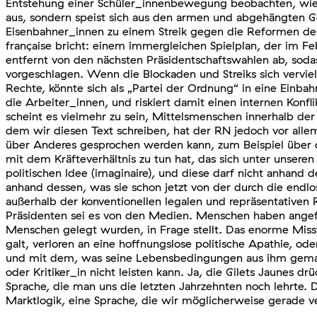
Entstehung einer Schüler_innenbewegung beobachten, wie 
aus, sondern speist sich aus den armen und abgehängten Geb
Eisenbahner_innen zu einem Streik gegen die Reformen der
française bricht: einem immergleichen Spielplan, der im 
entfernt von den nächsten Präsidentschaftswahlen ab, so
vorgeschlagen. Wenn die Blockaden und Streiks sich vervie
Rechte, könnte sich als „Partei der Ordnung“ in eine Einb
die Arbeiter_innen, und riskiert damit einen internen Konf
scheint es vielmehr zu sein, Mittelsmenschen innerhalb 
dem wir diesen Text schreiben, hat der RN jedoch vor allem
über Anderes gesprochen werden kann, zum Beispiel über de
mit dem Kräfteverhältnis zu tun hat, das sich unter unsere
politischen Idee (imaginaire), und diese darf nicht anhand 
anhand dessen, was sie schon jetzt von der durch die endl
außerhalb der konventionellen legalen und repräsentative
Präsidenten sei es von den Medien. Menschen haben angef
Menschen gelegt wurden, in Frage stellt. Das enorme Misstra
galt, verloren an eine hoffnungslose politische Apathie, od
und mit dem, was seine Lebensbedingungen aus ihm gemach
oder Kritiker_in nicht leisten kann. Ja, die Gilets Jaunes dr
Sprache, die man uns die letzten Jahrzehnten noch lehrte. D
Marktlogik, eine Sprache, die wir möglicherweise gerade v