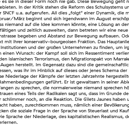
es sie in dieser Form noch nie gab. Diese Bewegung geht n
ieten. In der Kritik stehen die Reform des Schulsystems und
 SNCF u.a. aufgerufen. All dies „folgt“ einer Dynamik, die
Februar/März beginnt und sich irgendwann im August erschöp
dass niemand auf die Idee kommen könnte, eine Lösung an d
lfältigen und zeitlich ausweiten, dann betreten wir eine ne
ahnstrasse begeben und Abstand zur Bewegung aufbauen. Oder 
likt mit ihrer konservativ-bourgeoisen Fraktion. Das Hauptan
der Institutionen und der großen Unternehmen zu finden, u
 einen Wunsch: der Kampf soll sich im Ressentiment verliere
n islamischen Terrorismus, den Migrationspakt von Marrakes
n Augen herstellt. Im Gegensatz dazu sind die gemeinschaftli
dessen, was ihr im Hinblick auf dieses oder jenes Schema der
ose Niederlage der Kämpfe der letzten Jahrzehnte hergestel
n Rahmenbedingungen geführt. Er ist gewaltsam in seiner A
angen zu sprechen, die normalerweise niemand sprechen hör
uen eines Teils der Radikalen sagt uns, dass im Grunde der pr
er schlimmer noch, an die Reaktion. Die Gilets Jaunes haben 
t haben, zurechtkommen muss, nämlich einer Bevölkerung, d
ücken die soziale Frage in der Sprache von Steuerlast und Kauf
ie Sprache der Niederlage, des kapitalistischen Realismus, d
erlernen.