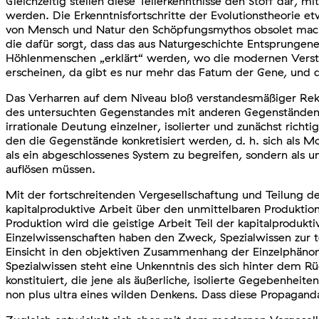
Gleichzeitig stellen diese Teilerkenntnisse den Stoff dar,
werden. Die Erkenntnisfortschritte der Evolutionstheorie e
von Mensch und Natur den Schöpfungsmythos obsolet machten
die dafür sorgt, dass das aus Naturgeschichte Entsprungen
Höhlenmenschen „erklärt“ werden, wo die modernen Verst
erscheinen, da gibt es nur mehr das Fatum der Gene, und d
Das Verharren auf dem Niveau bloß verstandesmäßiger Reko
des untersuchten Gegenstandes mit anderen Gegenständen u
irrationale Deutung einzelner, isolierter und zunächst richt
den die Gegenstände konkretisiert werden, d. h. sich als M
als ein abgeschlossenes System zu begreifen, sondern als u
auflösen müssen.
Mit der fortschreitenden Vergesellschaftung und Teilung d
kapitalproduktive Arbeit über den unmittelbaren Produktio
Produktion wird die geistige Arbeit Teil der kapitalprodukt
Einzelwissenschaften haben den Zweck, Spezialwissen zur 
Einsicht in den objektiven Zusammenhang der Einzelphänome
Spezialwissen steht eine Unkenntnis des sich hinter dem 
konstituiert, die jene als äußerliche, isolierte Gegebenhe
non plus ultra eines wilden Denkens. Dass diese Propaganda