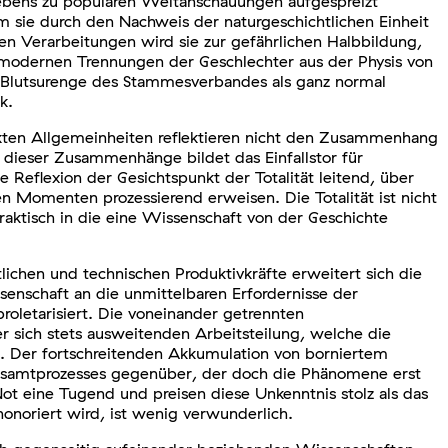
gslebens zu populären Weltanschauungen aufgespreizt
em sie durch den Nachweis der naturgeschichtlichen Einheit
en Verarbeitungen wird sie zur gefährlichen Halbbildung,
e modernen Trennungen der Geschlechter aus der Physis von
Blutsurenge des Stammesverbandes als ganz normal
k.
kten Allgemeinheiten reflektieren nicht den Zusammenhang
dieser Zusammenhänge bildet das Einfallstor für
he Reflexion der Gesichtspunkt der Totalität leitend, über
en Momenten prozessierend erweisen. Die Totalität ist nicht
raktisch in die eine Wissenschaft von der Geschichte
ichen und technischen Produktivkräfte erweitert sich die
enschaft an die unmittelbaren Erfordernisse der
proletarisiert. Die voneinander getrennten
 sich stets ausweitenden Arbeitsteilung, welche die
t. Der fortschreitenden Akkumulation von borniertem
 Gesamtprozesses gegenüber, der doch die Phänomene erst
ot eine Tugend und preisen diese Unkenntnis stolz als das
onoriert wird, ist wenig verwunderlich.