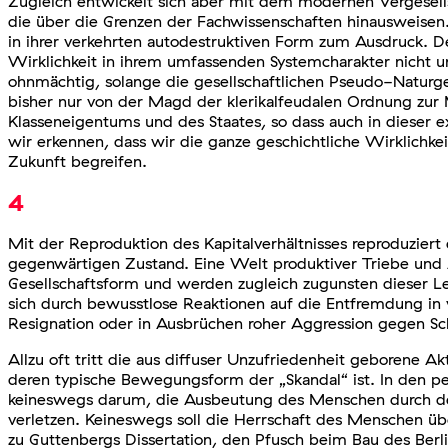
Zugleich entwickelt sich aber mit dem modernen Vergesells
die über die Grenzen der Fachwissenschaften hinausweis
in ihrer verkehrten autodestruktiven Form zum Ausdruck. 
Wirklichkeit in ihrem umfassenden Systemcharakter nicht um
ohnmächtig, solange die gesellschaftlichen Pseudo-Naturge
bisher nur von der Magd der klerikalfeudalen Ordnung zur 
Klasseneigentums und des Staates, so dass auch in dieser e
wir erkennen, dass wir die ganze geschichtliche Wirklichke
Zukunft begreifen.
4
Mit der Reproduktion des Kapitalverhältnisses reproduziert
gegenwärtigen Zustand. Eine Welt produktiver Triebe und A
Gesellschaftsform und werden zugleich zugunsten dieser L
sich durch bewusstlose Reaktionen auf die Entfremdung in v
Resignation oder in Ausbrüchen roher Aggression gegen S
Allzu oft tritt die aus diffuser Unzufriedenheit geborene Ak
deren typische Bewegungsform der „Skandal“ ist. In den pe
keineswegs darum, die Ausbeutung des Menschen durch de
verletzen. Keineswegs soll die Herrschaft des Menschen ü
zu Guttenbergs Dissertation, den Pfusch beim Bau des Berli