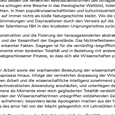
 mittels dessen die verkehrten Bewusstseinsformen des Allta
twa schlugen eine Bresche in das theologische Weltbild, ind
. In ihren populärwissenschaftlichen und kulturindustriell
e auf immer nichts als bloße Naturgeschichte bleibt. Wo di
ümmelungen und Depravationen durch den Verweis auf die 
er Szientismus fällt in den krudesten Ursprungsmythos zurüc
nstruktion und die Fixierung der herausgesonderten abstra
nd der Gesamtheit der Gegenstände. Das Nichtreflektieren 
ig erkannter Fakten. Dagegen ist für die vernünftig-begrifflic
omente einer konkreten Totalität und in Beziehung mit ander
nabgeschlossener Prozess, so dass sich alle Wissenschaften p
er Arbeit sowie der wachsenden Bedeutung der wissenschaftl
nsprozess hinaus. Infolge der vermehrten Anpassung der Wiss
iven Arbeit und die wissenschaftliche Intelligenz zunehmend 
technokratischen Anwendung anzuhäufen, und unterliegen der
ne als Momente einer reich gegliederten Totalität verstell
Rücken der WissenschaftlerInnen unbegriffen vollziehenden
iten aufnehmen; besonders kecke Apologeten machen aus der N
 des amor fati von der Macht gelegentlich mit Lehrstühlen h