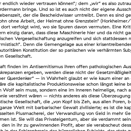
r endlich wieder vertrauen können“; dem „wir“ es also zutra
rdermann bringe. Und so ist es auch nicht der eigene Ausschl
ebenszeit, der die Bescheidwisser umtreibt. Denn es sind ger
Lohn ohne Arbeit, der Heimat ohne Grenzstein“ (Horkheimer/
 dort verfolgt wird, wo sie Spuren davon vermuten. Eine Krit
rn einzig daran, dass diese Maschinerie hier und da nicht gan
tischen Vergesellschaftung anzugreifen und sich stattdessen n
eformistisch“. Denn die Gemengelage aus einer krisentreibend
 autoritären Konstitution der so panischen wie verhärmten Sub
n Gesellschaft.
ft finden im Antisemitismus ihren offen pathologischen Aus
 Diskrepanzen ergeben, werden diese nicht der Gesetzmäßigkei
mer Querdenker“ – in Wahrheit glaubt er wie kaum einer an da
 die kapitalistische Produktionsweise schon längst keine b
 Wolf sein muss, sondern eine im Inneren heimelige, nach a
monie versöhnt wären – nichts anderes als diese Überzeugung 
stische Gesellschaft, die „von Kopf bis Zeh, aus allen Poren,
nze Welt mit barbarischer Gewalt zivilisierte; es ist die kapi
elten Plusmacherei, der Verwandlung von Geld in mehr Geld b
immen ist. Sie will das Privateigentum, aber sie verdammt se
und den in ihr zu gewinnenden Profit, aber sie verabscheut d
h in der Schizophrenie des bürgerlichen Subjekts, das stets 