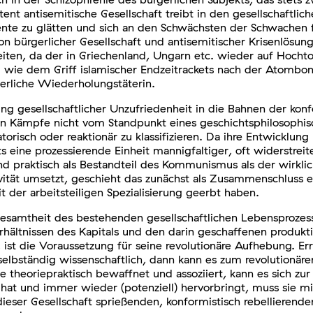
nt antisemitische Gesellschaft treibt in den gesellschaftlic
nte zu glätten und sich an den Schwächsten der Schwachen f
n bürgerlicher Gesellschaft und antisemitischer Krisenlösung
iten, da der in Griechenland, Ungarn etc. wieder auf Hochto
 wie dem Griff islamischer Endzeitrackets nach der Atombomb
sserliche Wiederholungstäterin.
g gesellschaftlicher Unzufriedenheit in die Bahnen der konf
n Kämpfe nicht vom Standpunkt eines geschichtsphilosophisc
isch oder reaktionär zu klassifizieren. Da ihre Entwicklung pri
s eine prozessierende Einheit mannigfaltiger, oft widerstre
h und praktisch als Bestandteil des Kommunismus als der wi
tivität umsetzt, geschieht das zunächst als Zusammenschlus
t der arbeitsteiligen Spezialisierung geerbt haben.
Gesamtheit des bestehenden gesellschaftlichen Lebensprozes
ältnissen des Kapitals und den darin geschaffenen produkti
ist die Voraussetzung für seine revolutionäre Aufhebung. Err
 selbständig wissenschaftlich, dann kann es zum revolutionä
theoriepraktisch bewaffnet und assoziiert, kann es sich zur 
 hat und immer wieder (potenziell) hervorbringt, muss sie mi
ieser Gesellschaft sprießenden, konformistisch rebellierende