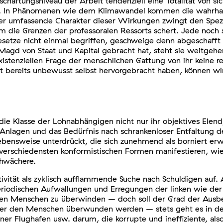
chaftungsniveau der Arbeit tendenziell eine Totalität von s
en. In Phänomenen wie dem Klimawandel kommen die wahrhaf
Der umfassende Charakter dieser Wirkungen zwingt den Spezi
 die Grenzen der professoralen Ressorts schert. Jede noch s
setze nicht einmal begriffen, geschweige denn abgeschafft w
Magd von Staat und Kapital gebracht hat, steht sie weitgeh
xistenziellen Frage der menschlichen Gattung von ihr keine r
it bereits unbewusst selbst hervorgebracht haben, können wi
 die Klasse der Lohnabhängigen nicht nur ihr objektives Elen
nlagen und das Bedürfnis nach schrankenloser Entfaltung der
ebensweise unterdrückt, die sich zunehmend als borniert er
erschiedensten konformistischen Formen manifestieren, wie e
chwächere.
tivität als zyklisch aufflammende Suche nach Schuldigen auf. 
riodischen Aufwallungen und Erregungen der linken wie der b
n Menschen zu überwinden – doch soll der Grad der Ausbe
ber den Menschen überwunden werden – stets geht es in der
ner Flughafen usw. darum, die korrupte und ineffiziente, al