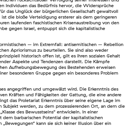
hen Individuen das Bedürfnis hervor, die Widersprüche
ür das Unglück der bürgerlichen Gesellschaft gewaltvoll
 ist die bloße Verteidigung ersterer als dem geringeren
uren laufenden faschistischen Krisenaustreibung von den
e gegen Israel, entpuppt sich die kapitalistische
ormistischen – im Extremfall: antisemitischen – Rebellion
hen Apriorismus zu beurteilen. Sie sind also weder
nzipiell historisch offen ist, gilt es ihren sozialen Gehalt
itender Aspekte und Tendenzen darstellt. Die Kämpfe
rklichen Aufhebungsbewegung des Bestehenden erweisen
s einer besonderen Gruppe gegen ein besonderes Problem
ses angegriffen und umgewälzt wird. Die Erkenntnis des
ven Kräften und Fähigkeiten der Gattung, die eine andere
ingt das Proletariat Erkenntnis über seine eigene Lage im
ren Subjekt werden, zu dem prozessierenden Ort, an dem die
„Klasse des Bewusstseins“ entwickeln. In einer
t dem barbarischen Potential der kapitalistischen
n „Bewegungen“ kann sie sich keiner Illusion über ein