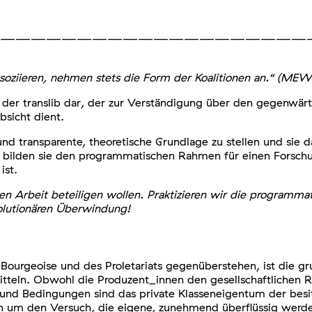
————————————————————
ssoziieren, nehmen stets die Form der Koalitionen an.“ (MEW
 in der translib dar, der zur Verständigung über den gegenwä
bsicht dient.
d transparente, theoretische Grundlage zu stellen und sie dam
r bilden sie den programmatischen Rahmen für einen Forsc
ist.
schen Arbeit beteiligen wollen. Praktizieren wir die program
olutionären Überwindung!
der Bourgeoise und des Proletariats gegenüberstehen, ist die
mitteln. Obwohl die Produzent_innen den gesellschaftlichen 
und Bedingungen sind das private Klasseneigentum der besit
ch um den Versuch, die eigene, zunehmend überflüssig werde