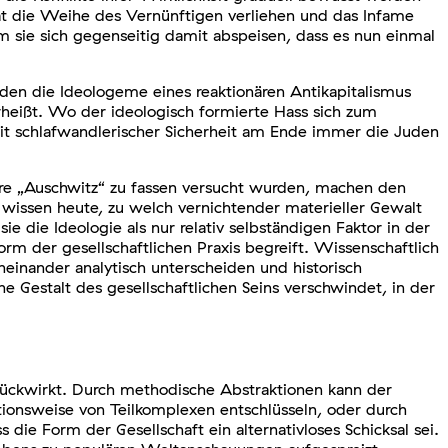
ität die Weihe des Vernünftigen verliehen und das Infame
 sie sich gegenseitig damit abspeisen, dass es nun einmal
lden die Ideologeme eines reaktionären Antikapitalismus
rheißt. Wo der ideologisch formierte Hass sich zum
mit schlafwandlerischer Sicherheit am Ende immer die Juden
fre „Auschwitz“ zu fassen versucht wurden, machen den
wissen heute, zu welch vernichtender materieller Gewalt
ie die Ideologie als nur relativ selbständigen Faktor in der
orm der gesellschaftlichen Praxis begreift. Wissenschaftlich
einander analytisch unterscheiden und historisch
he Gestalt des gesellschaftlichen Seins verschwindet, in der
rückwirkt. Durch methodische Abstraktionen kann der
onsweise von Teilkomplexen entschlüsseln, oder durch
die Form der Gesellschaft ein alternativloses Schicksal sei.