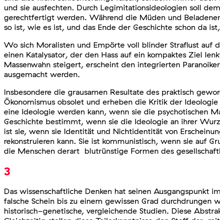
und sie ausfechten. Durch Legimitationsideologien soll dem
gerechtfertigt werden. Während die Müden und Beladenen si
so ist, wie es ist, und das Ende der Geschichte schon da is
Wo sich Moralisten und Empörte voll blinder Straflust auf
einen Katalysator, der den Hass auf ein kompaktes Ziel le
Massenwahn steigert, erscheint den integrierten Paranoike
ausgemacht werden.
Insbesondere die grausamen Resultate des praktisch gewor
Ökonomismus obsolet und erheben die Kritik der Ideologie 
eine Ideologie werden kann, wenn sie die psychotischen Masse
Geschichte bestimmt, wenn sie die Ideologie an ihrer Wurzel
ist sie, wenn sie Identität und Nichtidentität von Erschei
rekonstruieren kann. Sie ist kommunistisch, wenn sie auf Gr
die Menschen derart blutrünstige Formen des gesellschaft
3
Das wissenschaftliche Denken hat seinen Ausgangspunkt im
falsche Schein bis zu einem gewissen Grad durchdrungen w
historisch-genetische, vergleichende Studien. Diese Abstrak