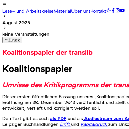
Lese- und Arbeitskreise
Material
Über uns
Kontakt
August 2026
keine Veranstaltungen
Zurück
Koalitionspapier der translib
Koalitionspapier
Umrisse des Kritikprogramms der transl
Dieser ersten öffentlichen Fassung unseres „Koalitionspapi
Eröffnung am 30. Dezember 2013 veröffentlicht und stellt d
entwickelt, vertieft und korrigiert werden soll.
Den Text gibt es auch
als PDF
und als
Audiostream zum A
Leipziger Buchhandlungen
Drift
und
Kapitaldruck
zum Unkos