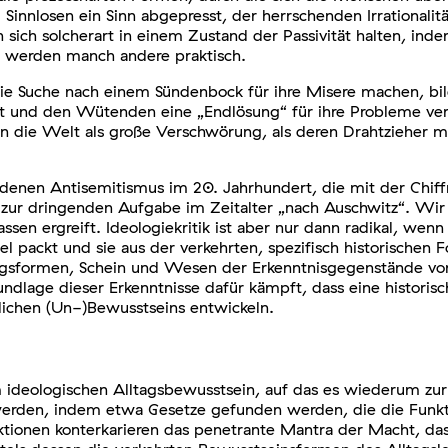
 Sinnlosen ein Sinn abgepresst, der herrschenden Irrational
ch solcherart in einem Zustand der Passivität halten, indem
t, werden manch andere praktisch.
 die Suche nach einem Sündenbock für ihre Misere machen, bi
nkt und den Wütenden eine „Endlösung“ für ihre Probleme ve
rn die Welt als große Verschwörung, als deren Drahtzieher 
denen Antisemitismus im 20. Jahrhundert, die mit der Chif
zur dringenden Aufgabe im Zeitalter „nach Auschwitz“. Wir 
n ergreift. Ideologiekritik ist aber nur dann radikal, wenn s
 packt und sie aus der verkehrten, spezifisch historischen F
nungsformen, Schein und Wesen der Erkenntnisgegenstände von
undlage dieser Erkenntnisse dafür kämpft, dass eine historisc
lichen (Un-)Bewusstseins entwickeln.
 ideologischen Alltagsbewusstsein, auf das es wiederum zu
erden, indem etwa Gesetze gefunden werden, die die Funkti
tionen konterkarieren das penetrante Mantra der Macht, dass 