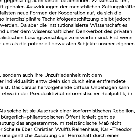
ich gegenseitig aufeinander beziehenden Wissenschaften,
t globalen Auswirkungen der menschlichen Gattungskräfte
alisten neue Formen der Kooperation auf, da sich die
o interdisziplinäre Technikfolgeabschätzung bleibt jedoch
erden. Da aber die institutionalisierte Wissenschaft es
end unter dem wissenschaftlichen Denkverbot des privaten
ealistischen Lösungsvorschläge zu erwarten sind. Erst wenn
r uns als die potenziell bewussten Subjekte unserer eigenen
d, sondern auch ihre Unzufriedenheit mit dem
 Individualität entwickeln sich durch eine entfremdete
weist. Das daraus hervorgehende diffuse Unbehagen kann
twa in der Pseudoaktivität reformistischer Realpolitik, in
Als solche ist sie Ausdruck einer konformistischen Rebellion,
ürgerlich-philantropischen Öffentlichkeit geht es
utung das angestammte, mittelständische Maß nicht
 Schelte über Christian Wulffs Reihenhaus, Karl-Theodor
so uneigentliche Ausübung der Herrschaft durch einen