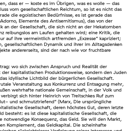
uen, dass er – koste es im Übrigen, was es wolle – das
uss vom gesellschaftlichen Reichtum, so ist es nicht das
ade die egoistischen Bedürfnisse, es ist gerade das
Adorno, Elemente des Antisemitismus), das von der
ik an der Gesellschaft, die sich nicht an der Hekatomben
z reibungslos am Laufen gehalten wird; eine Kritik, die
ur auf ihre vermeintlich artfremden „Exzesse“ kapriziert;
en, gesellschaftlichen Dynamik und ihrer im Alltagsdenken
jekte andererseits, sind der nach wie vor fruchtbare
trag: wo sich zwischen Anspruch und Realität der
t der kapitalistischen Produktionsweise, sondern den Juden
s idyllische Lichtbild der bürgerlichen Gesellschaft.
rutale Veranstaltung aus Konkurrenz und Entsagung mehr,
ußen wehrhafte nationale Gemeinschaft, in der Volk und
verbirgt sich hinter Heinrich von Treitschkes Ruf zum
 blut- und schmutztriefend“ (Marx, Die ursprüngliche
talistische Gesellschaft, deren höchstes Gut, deren letzte
esteht: es ist diese kapitalistische Gesellschaft, die
ine notwendige Konsequenz, das Geld. Sie will den Markt,
essen Komplement, das Geldkapital. Die scheinhafte
zwischen rücksichtsloser Verfolgung seiner Interessen und