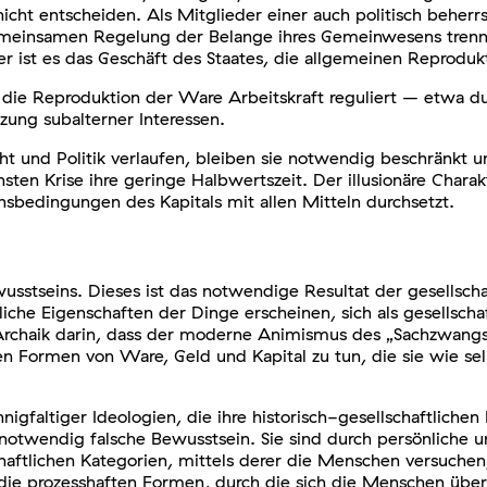
ht entscheiden. Als Mitglieder einer auch politisch beherrsc
gemeinsamen Regelung der Belange ihres Gemeinwesens trennt
ner ist es das Geschäft des Staates, die allgemeinen Reprodu
 die Reproduktion der Ware Arbeitskraft reguliert – etwa d
zung subalterner Interessen.
 und Politik verlaufen, bleiben sie notwendig beschränkt un
hsten Krise ihre geringe Halbwertszeit. Der illusionäre Char
sbedingungen des Kapitals mit allen Mitteln durchsetzt.
wusstseins. Dieses ist das notwendige Resultat der gesellscha
liche Eigenschaften der Dinge erscheinen, sich als gesellscha
Archaik darin, dass der moderne Animismus des „Sachzwangs“ 
en Formen von Ware, Geld und Kapital zu tun, die sie wie s
nnigfaltiger Ideologien, die ihre historisch-gesellschaftlich
otwendig falsche Bewusstsein. Sie sind durch persönliche u
ftlichen Kategorien, mittels derer die Menschen versuchen, 
 die prozesshaften Formen, durch die sich die Menschen über 