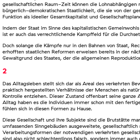
gesellschaftlichen Raum-Zeit können die Lohnabhängigen nic
bürgerlich-demokratischen Staatlichkeit, die sie von der 
Funktion als ideeller Gesamtkapitalist und Gesellschaftspla
Indem der Staat im Sinne des kapitalistischen Gemeinwohls
ist er auch das verrechtlichende Kampffeld für die Durchset
Doch solange die Kämpfe nur in den Bahnen von Staat, Recht
erhofften staatlichen Reformen erweisen bereits in der näc
Gewaltgrund des Staates, der die allgemeinen Reproduktion
2
Das Alltagsleben stellt sich dar als Areal des verkehrten Be
praktisch hergestellten Verhältnisse der Menschen als natür
Kontrolle entziehen. Dieser Zustand offenbart seine ganze 
Alltag haben es die Individuen immer schon mit den fertig
fühlen sich in diesen Formen zu Hause.
Diese Gesellschaft und ihre Subjekte sind die Brutstätte ma
umfassenden Sinngebäuden ausgeweitete, gesellschaftlich n
Verarbeitungsformen der notwendigen verkehrten gesellscha
sind also nicht schlechterdings falsch, sondern immer auch