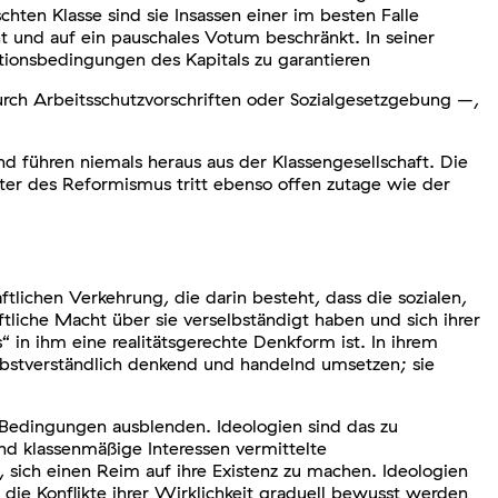
hten Klasse sind sie Insassen einer im besten Falle
 und auf ein pauschales Votum beschränkt. In seiner
ktionsbedingungen des Kapitals zu garantieren
urch Arbeitsschutzvorschriften oder Sozialgesetzgebung –,
d führen niemals heraus aus der Klassengesellschaft. Die
akter des Reformismus tritt ebenso offen zutage wie der
ftlichen Verkehrung, die darin besteht, dass die sozialen,
ftliche Macht über sie verselbständigt haben und sich ihrer
in ihm eine realitätsgerechte Denkform ist. In ihrem
elbstverständlich denkend und handelnd umsetzen; sie
en Bedingungen ausblenden. Ideologien sind das zu
nd klassenmäßige Interessen vermittelte
sich einen Reim auf ihre Existenz zu machen. Ideologien
die Konflikte ihrer Wirklichkeit graduell bewusst werden