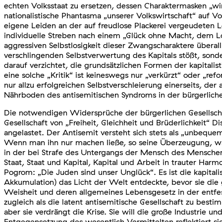
echten Volksstaat zu ersetzen, dessen Charaktermasken „wi
nationalistische Phantasma „unserer Volkswirtschaft“ auf Vo
eigene Leiden an der auf freudlose Plackerei vergeudeten L
individuelle Streben nach einem „Glück ohne Macht, dem 
aggressiven Selbstlosigkeit dieser Zwangscharaktere überall
verschlingenden Selbstverwertung des Kapitals stößt, sonde
darauf verzichtet, die grundsätzlichen Formen der kapitalis
eine solche „Kritik“ ist keineswegs nur „verkürzt“ oder „r
nur allzu erfolgreichen Selbstverschleierung einerseits, der
Nährboden des antisemitischen Syndroms in der bürgerliche
Die notwendigen Widersprüche der bürgerlichen Gesellscha
Gesellschaft von „Freiheit, Gleichheit und Brüderlichkeit“
angelastet. Der Antisemit versteht sich stets als „unbeque
Wenn man ihn nur machen ließe, so seine Überzeugung, wäre
in der bei Strafe des Untergangs der Mensch des Menschen
Staat, Staat und Kapital, Kapital und Arbeit in trauter Har
Pogrom: „Die Juden sind unser Unglück“. Es ist die kapitali
Akkumulation) das Licht der Welt entdeckte, bevor sie die ga
Weisheit und deren allgemeines Lebensgesetz in der entfess
zugleich als die latent antisemitische Gesellschaft zu best
aber sie verdrängt die Krise. Sie will die große Industrie 
Entgegensetzung des wesentlich Vermittelten reflektiert sic