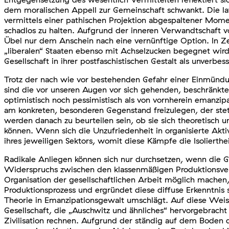
dem moralischen Appell zur Gemeinschaft schwankt. Die late
vermittels einer pathischen Projektion abgespaltener Mome
schadlos zu halten. Aufgrund der inneren Verwandtschaft vo
Übel nur dem Anschein nach eine vernünftige Option. In Ze
„liberalen“ Staaten ebenso mit Achselzucken begegnet wird
Gesellschaft in ihrer postfaschistischen Gestalt als unverbe
Trotz der nach wie vor bestehenden Gefahr einer Einmündun
sind die vor unseren Augen vor sich gehenden, beschränkte
optimistisch noch pessimistisch als von vornherein emanzipator
am konkreten, besonderen Gegenstand freizulegen, der stet
werden danach zu beurteilen sein, ob sie sich theoretisc
können. Wenn sich die Unzufriedenheit in organisierte Ak
ihres jeweiligen Sektors, womit diese Kämpfe die Isolierthei
Radikale Anliegen können sich nur durchsetzen, wenn die 
Widerspruchs zwischen den klassenmäßigen Produktionsverh
Organisation der gesellschaftlichen Arbeit möglich machen, 
Produktionsprozess und ergründet diese diffuse Erkenntnis
Theorie in Emanzipationsgewalt umschlägt. Auf diese Weise 
Gesellschaft, die „Auschwitz und ähnliches“ hervorgebracht
Zivilisation rechnen. Aufgrund der ständig auf dem Boden d