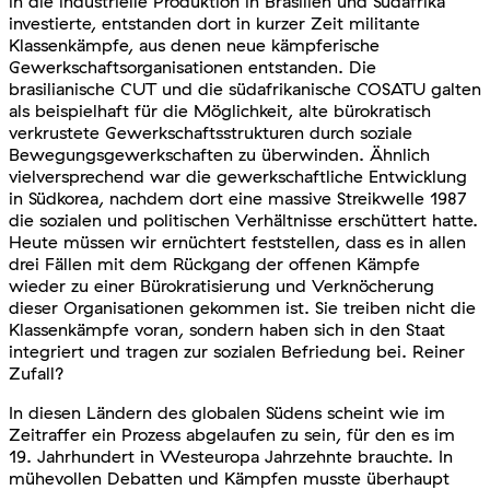
in die industrielle Produktion in Brasilien und Südafrika
investierte, entstanden dort in kurzer Zeit militante
Klassenkämpfe, aus denen neue kämpferische
Gewerkschaftsorganisationen entstanden. Die
brasilianische CUT und die südafrikanische COSATU galten
als beispielhaft für die Möglichkeit, alte bürokratisch
verkrustete Gewerkschaftsstrukturen durch soziale
Bewegungsgewerkschaften zu überwinden. Ähnlich
vielversprechend war die gewerkschaftliche Entwicklung
in Südkorea, nachdem dort eine massive Streikwelle 1987
die sozialen und politischen Verhältnisse erschüttert hatte.
Heute müssen wir ernüchtert feststellen, dass es in allen
drei Fällen mit dem Rückgang der offenen Kämpfe
wieder zu einer Bürokratisierung und Verknöcherung
dieser Organisationen gekommen ist. Sie treiben nicht die
Klassenkämpfe voran, sondern haben sich in den Staat
integriert und tragen zur sozialen Befriedung bei. Reiner
Zufall?
In diesen Ländern des globalen Südens scheint wie im
Zeitraffer ein Prozess abgelaufen zu sein, für den es im
19. Jahrhundert in Westeuropa Jahrzehnte brauchte. In
mühevollen Debatten und Kämpfen musste überhaupt