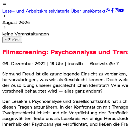
Lese- und Arbeitskreise
Material
Über uns
Kontakt
August 2026
keine Veranstaltungen
Zurück
Filmscreening: Psychoanalyse und Trans
09. Dezember 2022 | 18 Uhr | translib – Goetzstraße 7
Sigmund Freud ist die grundlegende Einsicht zu verdanken,
hervorzubringen, was wir als Geschlecht kennen. Doch wel
der Ausbildung unserer geschlechtlichen Identität? Wie we
vorschnell behauptet wird – alles ganz anders?
Der Lesekreis Psychoanalyse und Gesellschaftskritik hat si
diesen Fragen anzunähern. In der Konfrontation mit Transges
Zweigeschlechtlichkeit und die Verpflichtung der Persönlich
ausgewählten Texte uns als Lesekreis vor einige Herausfor
innerhalb der Psychoanalyse verpflichtet, und ließen die 