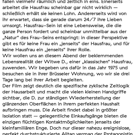
fallen vielmehr räumlich und zeitlich in eins. Ei
nerseits
arbeitet die Hausfrau scheinbar gar nicht wirklich –
schließlich erhält sie keinen Lohn. Andererseits wird von
ihr erwartet, dass sie gerade darum 24/7 ihre Lieben
umsorgt. Hausfrau-Sein ist eine Lebensweise, die die
ganze Person fordert und scheinbar unmittelbar aus der
„Natur“ des Frau-Seins entspringt: in dieser Perspektive
gibt es für keine Frau ein „jenseits“ der Hausfrau, und für
keine Hausfrau ein „jenseits“ ihrer Rolle.
Wir wollen uns an diesem Abend der beklemmenden
Lebensrealität der Witwe D., einer „klassischen“ Hausfrau,
zuwenden. Wir begeben uns dafür in das Jahr 1975 und
besuchen sie in ihrer Brüsseler Wohnung, wo wir sie drei
Tage lang bei ihrer Arbeit begleiten.
Der Film zeigt deutlich die spezifische zyklische Zeitlogik
der Hausarbeit und macht die vielen kleinen Handgriffe
sichtbar, die D. zur ständigen Wiederherstellung der
glänzenden Oberflächen in ihrem perfekten Haushalt
aufbringen muss. Die Arbeit findet dabei in größter
Isolation statt – gelegentliche Einkaufsgänge bieten die
einzigen flüchtigen Kontaktmöglichkeiten jenseits der
kleinfamiliären Enge. Doch nur dieser nahezu ereignislose,
perfekt durchstrukturierte Alltag vermag der Protagonistin