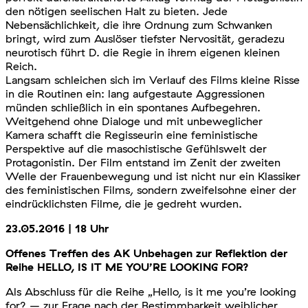
den nötigen seelischen Halt zu bieten. Jede
Nebensächlichkeit, die ihre Ordnung zum Schwanken
bringt, wird zum Auslöser tiefster Nervosität, geradezu
neurotisch führt D. die Regie in ihrem eigenen kleinen
Reich.
Langsam schleichen sich im Verlauf des Films kleine Risse
in die Routinen ein: lang aufgestaute Aggressionen
münden schließlich in ein spontanes Aufbegehren.
Weitgehend ohne Dialoge und mit unbeweglicher
Kamera schafft die Regisseurin eine feministische
Perspektive auf die masochistische Gefühlswelt der
Protagonistin. Der Film entstand im Zenit der zweiten
Welle der Frauenbewegung und ist nicht nur ein Klassiker
des feministischen Films, sondern zweifelsohne einer der
eindrücklichsten Filme, die je gedreht wurden.
23.05.2016 | 18 Uhr
Offenes Treffen des AK Unbehagen zur Reflektion der
Reihe HELLO, IS IT ME YOU’RE LOOKING FOR?
Als Abschluss für die Reihe „Hello, is it me you’re looking
for? – zur Frage nach der Bestimmbarkeit weiblicher