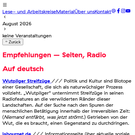
Lese- und Arbeitskreise
Material
Über uns
Kontakt
August 2026
keine Veranstaltungen
Zurück
Empfehlungen – Seiten, Radio
Auf deutsch
Wutpilger Streifzüge
/// Politik und Kultur sind Biotope
einer Gesellschaft, die sich als naturwüchsiger Prozess
vollzieht. „Wutpilger“ unternimmt Streifzüge in seinen
Radiofeatures an die verwilderten Ränder dieser
Landschaften. Auf der Suche nach den Spuren der
menschlichen Betätigung innerhalb der irreversiblen Zeit:
(
Niemand entfärbt, was jetzt strömt.
) Getrieben von der
Wut, die es braucht, einen Gegenstand zu durchdringen.
labournet.de
/// Informationsseite über aktuelle soziale