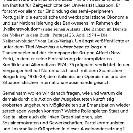
am Institut für Zeitgeschichte der Universität Lissabon. Er
forscht vor allem zur Einbindung des semi-peripheren
Portugal in die europäische und weltkapitalistische Ökonomie
und zur Nationalisierung des Bankwesens im Rahmen der
„Nelkenrevolution“
(siehe seinen Aufsatz „Die Banken im Dienste
des Volkes“ in dem Buch „Portugal 25. April 1974 – Die
Unlängst veröffentlichte er
Nelkenrevolution“ vom Laika-Verlag)
.
unter dem Titel
Never has a winter been so long
ein
Thesenpapier auf der Homepage der Gruppe Affect (New
York), in dem er seine Einschätzung der komplizierten
Konflikte und Alternativen 1974-75 prägnant verdichtet. In der
Vergangenheit hat Noronha sich auch mit dem Spanischen
Bürgerkrieg 1936-39, dem italienischen Operaismus und der
Situationistischen Internationale auseinandergesetzt.
Gemeinsam wollen wir danach fragen, wie und warum die
damals durch die Aktion der Ausgebeuteten kurzfristig
eroberten ungeheuren Möglichkeiten zur Emanzipation wieder
zerschlagen werden konnten? Welche Rolle spielten Staat und
Kapital, aber auch die linken Organisationen, also
Sozialdemokraten und Gewerkschaften, Parteikommunisten
und linksradikale Grüppchen in dieser Auseinandersetzung?