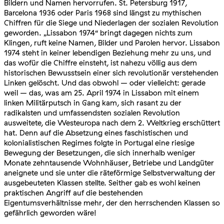
Bildern und Namen hervorrufen. St. Petersburg 1917,
Barcelona 1936 oder Paris 1968 sind längst zu mythischen
Chiffren für die Siege und Niederlagen der sozialen Revolution
geworden. „Lissabon 1974“ bringt dagegen nichts zum
Klingen, ruft keine Namen, Bilder und Parolen hervor. Lissabon
1974 steht in keiner lebendigen Beziehung mehr zu uns, und
das wofür die Chiffre einsteht, ist nahezu völlig aus dem
historischen Bewusstsein einer sich revolutionär verstehenden
Linken gelöscht. Und das obwohl – oder vielleicht: gerade
weil – das, was am 25. April 1974 in Lissabon mit einem
linken Militärputsch in Gang kam, sich rasant zu der
radikalsten und umfassendsten sozialen Revolution
ausweitete, die Westeuropa nach dem 2. Weltkrieg erschüttert
hat. Denn auf die Absetzung eines faschistischen und
kolonialistischen Regimes folgte in Portugal eine riesige
Bewegung der Besetzungen, die sich innerhalb weniger
Monate zehntausende Wohnhäuser, Betriebe und Landgüter
aneignete und sie unter die räteförmige Selbstverwaltung der
ausgebeuteten Klassen stellte. Seither gab es wohl keinen
praktischen Angriff auf die bestehenden
Eigentumsverhältnisse mehr, der den herrschenden Klassen so
gefährlich geworden wäre!