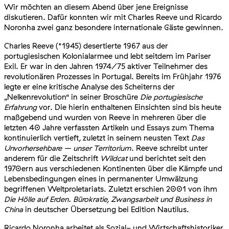
Wir möchten an diesem Abend über jene Ereignisse
diskutieren. Dafür konnten wir mit Charles Reeve und Ricardo
Noronha zwei ganz besondere internationale Gäste gewinnen.
Charles Reeve (*1945) desertierte 1967 aus der
portugiesischen Kolonialarmee und lebt seitdem im Pariser
Exil. Er war in den Jahren 1974/75 aktiver Teilnehmer des
revolutionären Prozesses in Portugal. Bereits im Frühjahr 1976
legte er eine kritische Analyse des Scheiterns der
„Nelkenrevolution“ in seiner Broschüre
Die portugiesische
Erfahrung
vor. Die hierin enthaltenen Einsichten sind bis heute
maßgebend und wurden von Reeve in mehreren über die
letzten 40 Jahre verfassten Artikeln und Essays zum Thema
kontinuierlich vertieft, zuletzt in seinem neusten Text
Das
Unvorhersehbare – unser Territorium
. Reeve schreibt unter
anderem für die Zeitschrift
Wildcat
und berichtet seit den
1970ern aus verschiedenen Kontinenten über die Kämpfe und
Lebensbedingungen eines in permanenter Umwälzung
begriffenen Weltproletariats. Zuletzt erschien 2001 von ihm
Die Hölle auf Erden. Bürokratie, Zwangsarbeit und Business in
China
in deutscher Übersetzung bei Edition Nautilus.
Ricardo Noronha arbeitet als Sozial- und Wirtschaftshistoriker