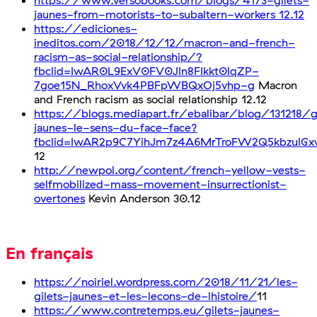
https://www.versobooks.com/blogs/4173-gilets-
jaunes-from-motorists-to-subaltern-workers 12.12
https://ediciones-
ineditos.com/2018/12/12/macron-and-french-
racism-as-social-relationship/?
fbclid=IwAR0L9ExV0FV0JIn8FIkkt0lqZP-
7goe15N_RhoxVvk4PBFpWBQxOj5vhp-g
Macron
and French racism as social relationship 12.12
https://blogs.mediapart.fr/ebalibar/blog/131218/g
jaunes-le-sens-du-face-face?
fbclid=IwAR2p9C7YihJm7z4A6MrTroFW2Q5kbzuIGxw
12
http://newpol.org/content/french-yellow-vests-
selfmobilized-mass-movement-insurrectionist-
overtones
Kevin Anderson 30.12
En français
https://noiriel.wordpress.com/2018/11/21/les-
gilets-jaunes-et-les-lecons-de-lhistoire/
11
https://www.contretemps.eu/gilets-jaunes-