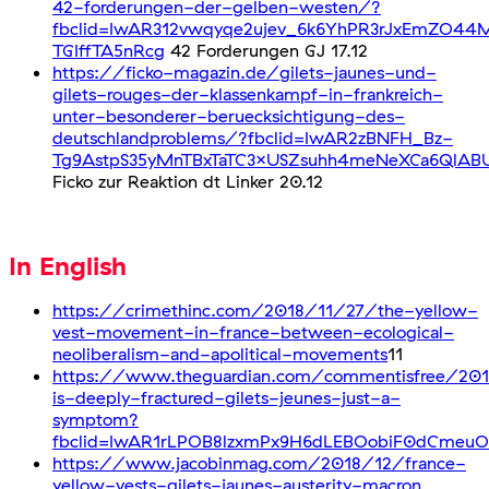
42-forderungen-der-gelben-westen/?
fbclid=IwAR312vwqyqe2ujev_6k6YhPR3rJxEmZO44
TGIffTA5nRcg
42 Forderungen GJ 17.12
https://ficko-magazin.de/gilets-jaunes-und-
gilets-rouges-der-klassenkampf-in-frankreich-
unter-besonderer-beruecksichtigung-des-
deutschlandproblems/?fbclid=IwAR2zBNFH_Bz-
Tg9AstpS35yMnTBxTaTC3xUSZsuhh4meNeXCa6QlA
Ficko zur Reaktion dt Linker 20.12
In English
https://crimethinc.com/2018/11/27/the-yellow-
vest-movement-in-france-between-ecological-
neoliberalism-and-apolitical-movements
11
https://www.theguardian.com/commentisfree/20
is-deeply-fractured-gilets-jeunes-just-a-
symptom?
fbclid=IwAR1rLPOB8lzxmPx9H6dLEBOobiF0dCmeuO
https://www.jacobinmag.com/2018/12/france-
yellow-vests-gilets-jaunes-austerity-macron