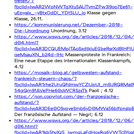
treten/?
fbclid=IwAR2WpNWTgXtuSAUTvmZPw3i9oo7Ee61-
uEpyalx_-yBtxOdDi_YDt5LU_jo
Klasse gegen
Klasse, 26.11.
https://kommunisierung.net/Dezember-2018-
Die-Unordnung
Unordnung, 3.12
https://www.wsws.org/de/articles/2018/12/04/
d04.html?
fbclid=IwAR3DCQUEMpjTAoSxdtkiuEGbeRsrXdBiHFlU
qeMsauXN_b24d-IHc
Massenproteste in Frankreich:
Eine neue Etappe des internationalen Klassenkampfs,
4.12
https://mosaik-blog.at/gelbwesten-aufstand-
frankreich-steuern-chaos/?
fbclid=IwAR1rhe2UruQfdmwYCZtJpUl_m0JRQ8Ma
54qQm9fAVePHe60oWCRSzxTk
Paoli ; 4.12
https://non.copyriot.com/der-franzoesische-
aufstand/?
fbclid=IwAR3DEe0OSypyeSmb6yD0MWa56bIfpnslp
Der französische Aufstand – Negri; 6.12
https://www.wsws.org/de/articles/2018/12/06/l
d06.html?
fbclid=IwAR1kb5hvXz5_jwmqLaFdHoxRq6VWTcSYos