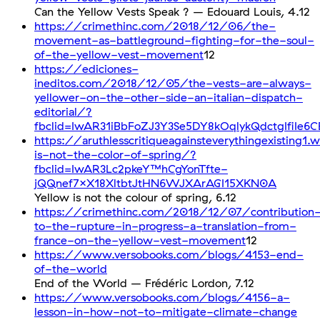
Can the Yellow Vests Speak ? – Edouard Louis, 4.12
https://crimethinc.com/2018/12/06/the-
movement-as-battleground-fighting-for-the-soul-
of-the-yellow-vest-movement
12
https://ediciones-
ineditos.com/2018/12/05/the-vests-are-always-
yellower-on-the-other-side-an-italian-dispatch-
editorial/?
fbclid=IwAR31iBbFoZJ3Y3Se5DY8kOqlykQdctgIfiIe6
https://aruthlesscritiqueagainsteverythingexistin
is-not-the-color-of-spring/?
fbclid=IwAR3Lc2pkeYTMhCgYonTfte-
jQQnef7xX18XltbtJtHN6WJXArAGI15XKN0A
Yellow is not the colour of spring, 6.12
https://crimethinc.com/2018/12/07/contribution
to-the-rupture-in-progress-a-translation-from-
france-on-the-yellow-vest-movement
12
https://www.versobooks.com/blogs/4153-end-
of-the-world
End of the World – Frédéric Lordon, 7.12
https://www.versobooks.com/blogs/4156-a-
lesson-in-how-not-to-mitigate-climate-change