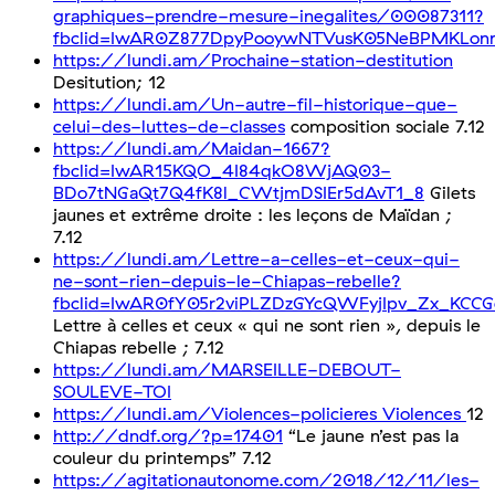
graphiques-prendre-mesure-inegalites/00087311?
fbclid=IwAR0Z877DpyPooywNTVusK05NeBPMKLonr
https://lundi.am/Prochaine-station-destitution
Desitution; 12
https://lundi.am/Un-autre-fil-historique-que-
celui-des-luttes-de-classes
composition sociale 7.12
https://lundi.am/Maidan-1667?
fbclid=IwAR15KQO_4I84qkO8WjAQ03-
BDo7tNGaQt7Q4fK8l_CWtjmDSIEr5dAvT1_8
Gilets
jaunes et extrême droite : les leçons de Maïdan ;
7.12
https://lundi.am/Lettre-a-celles-et-ceux-qui-
ne-sont-rien-depuis-le-Chiapas-rebelle?
fbclid=IwAR0fY05r2viPLZDzGYcQWFyjIpv_Zx_KCC
Lettre à celles et ceux « qui ne sont rien », depuis le
Chiapas rebelle ; 7.12
https://lundi.am/MARSEILLE-DEBOUT-
SOULEVE-TOI
https://lundi.am/Violences-policieres Violences
12
http://dndf.org/?p=17401
“Le jaune n’est pas la
couleur du printemps” 7.12
https://agitationautonome.com/2018/12/11/les-