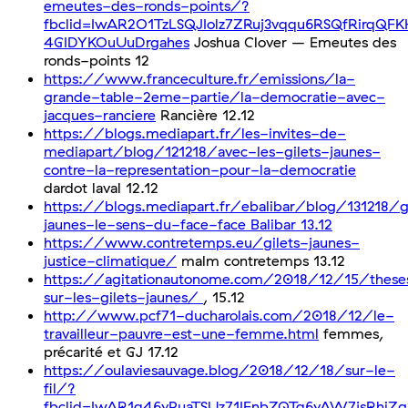
emeutes-des-ronds-points/?
fbclid=IwAR2O1TzLSQJIolz7ZRuj3vqqu6RSQfRirqQF
4GIDYKOuUuDrgahes
Joshua Clover – Emeutes des
ronds-points 12
https://www.franceculture.fr/emissions/la-
grande-table-2eme-partie/la-democratie-avec-
jacques-ranciere
Rancière 12.12
https://blogs.mediapart.fr/les-invites-de-
mediapart/blog/121218/avec-les-gilets-jaunes-
contre-la-representation-pour-la-democratie
dardot laval 12.12
https://blogs.mediapart.fr/ebalibar/blog/131218/g
jaunes-le-sens-du-face-face Balibar 13.12
https://www.contretemps.eu/gilets-jaunes-
justice-climatique/
malm contretemps 13.12
https://agitationautonome.com/2018/12/15/these
sur-les-gilets-jaunes/
, 15.12
http://www.pcf71-ducharolais.com/2018/12/le-
travailleur-pauvre-est-une-femme.html
femmes,
précarité et GJ 17.12
https://oulaviesauvage.blog/2018/12/18/sur-le-
fil/?
fbclid=IwAR1q46yPuaTSUz71IEnbZQTq6yAW7jsRhiZg