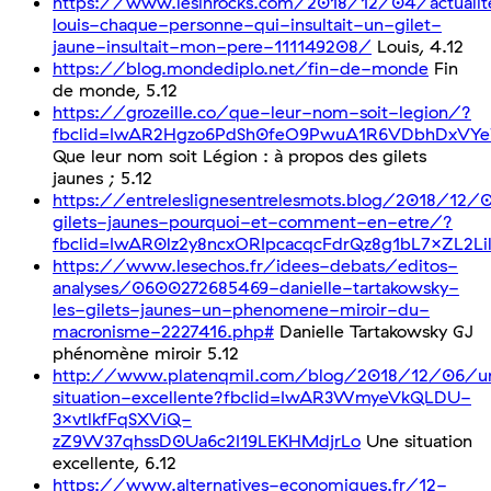
https://www.lesinrocks.com/2018/12/04/actuali
louis-chaque-personne-qui-insultait-un-gilet-
jaune-insultait-mon-pere-111149208/
Louis, 4.12
https://blog.mondediplo.net/fin-de-monde
Fin
de monde, 5.12
https://grozeille.co/que-leur-nom-soit-legion/?
fbclid=IwAR2Hgzo6PdSh0feO9PwuA1R6VDbhDxVYe
Que leur nom soit Légion : à propos des gilets
jaunes ; 5.12
https://entreleslignesentrelesmots.blog/2018/12/
gilets-jaunes-pourquoi-et-comment-en-etre/?
fbclid=IwAR0lz2y8ncxORIpcacqcFdrQz8g1bL7xZL2
https://www.lesechos.fr/idees-debats/editos-
analyses/0600272685469-danielle-tartakowsky-
les-gilets-jaunes-un-phenomene-miroir-du-
macronisme-2227416.php#
Danielle Tartakowsky GJ
phénomène miroir 5.12
http://www.platenqmil.com/blog/2018/12/06/u
situation-excellente?fbclid=IwAR3WmyeVkQLDU-
3xvtlkfFqSXViQ-
zZ9W37qhssD0Ua6c2I19LEKHMdjrLo
Une situation
excellente, 6.12
https://www.alternatives-economiques.fr/12-