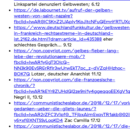
Linkspartei denunziert Gelbwesten; 6.12
https://de.labournet.tv/aufruf-der-gelben-
westen-von-saint-nazaire?
fbclid=IwAR0iCSKnZ2UApIy1KpJitcNFuQEmnYRTU
https://www.deutschlandfunkkultur.de/gelbwesten
in-frankreich-rechtsextreme-in-deutschland-
ist.2162.de.html?dram:article_id=435388
eher
schlechtes Gespräch… 9.12
https://non.copyriot.com/gelbes-fieber-lang-
lebe-der-revolutionaere-mob/?
fbclid=IwAR1yGgT3OlcQ-
NN3k90EvSRGrRfIr3wUrwEkT7pc_z-dVZqHHzhoc-
BOK7Q
Lotzer, deutscher Anarchist 11.12
https://non.copyriot.com/die-franzoesische-
chronik/?
fbclid=IwAR1kEYr8ZUHdQI2ze9ni1y4ggeqqoEEXgV1
Negri II, 13.12
https://communistischeslabor.de/2018/12/17/vorl
gedanken-ueber-die-gilets-jaunes/?
fbclid=IwAR2rZFC3VIpf0_TFjbxAimGxqvTR1akb002
y6xxf0XNTSSvLooKD4
Zac Camilla 17.12
https://communistischeslabor.de/2018/12/17/die