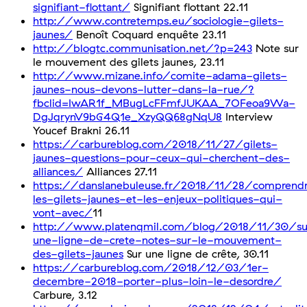
signifiant-flottant/
Signifiant flottant 22.11
http://www.contretemps.eu/sociologie-gilets-
jaunes/
Benoît Coquard enquête 23.11
http://blogtc.communisation.net/?p=243
Note sur
le mou­ve­ment des gilets jaunes, 23.11
http://www.mizane.info/comite-adama-gilets-
jaunes-nous-devons-lutter-dans-la-rue/?
fbclid=IwAR1f_MBugLcFFmfJUKAA_7OFeoa9Wa-
DgJqrynV9bG4Q1e_XzyQQ68gNqU8
Interview
Youcef Brakni 26.11
https://carbureblog.com/2018/11/27/gilets-
jaunes-questions-pour-ceux-qui-cherchent-des-
alliances/
Alliances 27.11
https://danslanebuleuse.fr/2018/11/28/comprend
les-gilets-jaunes-et-les-enjeux-politiques-qui-
vont-avec/
11
http://www.platenqmil.com/blog/2018/11/30/su
une-ligne-de-crete-notes-sur-le-mouvement-
des-gilets-jaunes
Sur une ligne de crête, 30.11
https://carbureblog.com/2018/12/03/1er-
decembre-2018-porter-plus-loin-le-desordre/
Carbure, 3.12