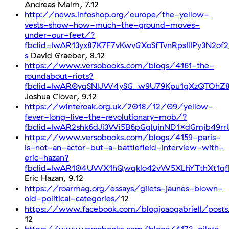
Andreas Malm, 7.12
http://news.infoshop.org/europe/the-yellow-
vests-show-how-much-the-ground-moves-
under-our-feet/?
fbclid=IwAR13yx87K7F7vKwvGXoSfTvnRpsIlIPy3N2o
s
David Graeber, 8.12
https://www.versobooks.com/blogs/4161-the-
roundabout-riots?
fbclid=IwAR0yqSNlJW4ySG_w9U79Kpu1gXzQTOhZ8
Joshua Clover, 9.12
https://winteroak.org.uk/2018/12/09/yellow-
fever-long-live-the-revolutionary-mob/?
fbclid=IwAR2shk6dJi3Wi5B6pGglujnND1xdGmjb49r
https://www.versobooks.com/blogs/4159-paris-
is-not-an-actor-but-a-battlefield-interview-with-
eric-hazan?
fbclid=IwAR104UWX1hQwqklo42vW5XLhYTthXt1qf
Eric Hazan, 9.12
https://roarmag.org/essays/gilets-jaunes-blown-
old-political-categories/
12
https://www.facebook.com/blogjoaogabriell/posts
12