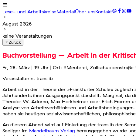
Lese- und Arbeitskreise
Material
Über uns
Kontakt
August 2026
keine Veranstaltungen
Zurück
Buchvorstellung – Arbeit in der Kritis
Fr, 28. März | 19 Uhr | Ort: !!Meuterei, Zollschuppenstraße 1
Veranstalterin: translib
Arbeit ist in der Theorie der »Frankfurter Schule« zugleic
Jahrhunderts ihren Ausgangspunkt darstellt. Marginal, da die
Theodor W. Adorno, Max Horkheimer oder Erich Fromm unmit
Analyse von Arbeitsverhältnissen und Arbeitsbedingungen. D
haben sie heutigen sozialwissenschaftlichen, philosophisch
An diesem Abend wird auf Einladung der translib der Samme
Seeliger im
Mandelbaum Verlag
herausgegeben wurde und si