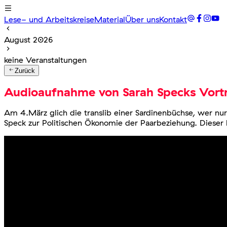
Lese- und Arbeitskreise
Material
Über uns
Kontakt
August 2026
keine Veranstaltungen
Zurück
Audioaufnahme von Sarah Specks Vort
Am 4.März glich die translib einer Sardinenbüchse, wer nur
Speck zur Politischen Ökonomie der Paarbeziehung. Dieser 