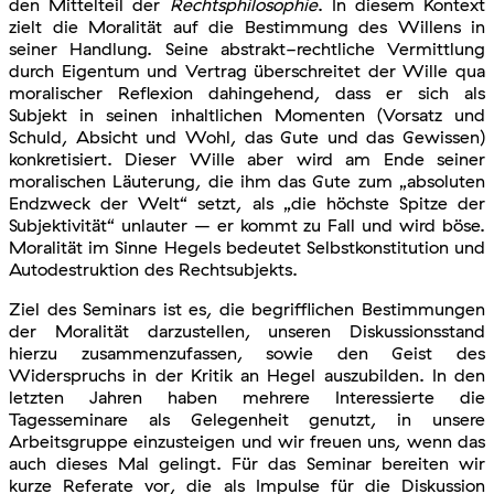
den Mittelteil der
Rechtsphilosophie
. In diesem Kontext
zielt die Moralität auf die Bestimmung des Willens in
seiner Handlung. Seine abstrakt-rechtliche Vermittlung
durch Eigentum und Vertrag überschreitet der Wille qua
moralischer Reflexion dahingehend, dass er sich als
Subjekt in seinen inhaltlichen Momenten (Vorsatz und
Schuld, Absicht und Wohl, das Gute und das Gewissen)
konkretisiert. Dieser Wille aber wird am Ende seiner
moralischen Läuterung, die ihm das Gute zum „absoluten
Endzweck der Welt“ setzt, als „die höchste Spitze der
Subjektivität“ unlauter – er kommt zu Fall und wird böse.
Moralität im Sinne Hegels bedeutet Selbstkonstitution und
Autodestruktion des Rechtsubjekts.
Ziel des Seminars ist es, die begrifflichen Bestimmungen
der Moralität darzustellen, unseren Diskussionsstand
hierzu zusammenzufassen, sowie den Geist des
Widerspruchs in der Kritik an Hegel auszubilden. In den
letzten Jahren haben mehrere Interessierte die
Tagesseminare als Gelegenheit genutzt, in unsere
Arbeitsgruppe einzusteigen und wir freuen uns, wenn das
auch dieses Mal gelingt. Für das Seminar bereiten wir
kurze Referate vor, die als Impulse für die Diskussion