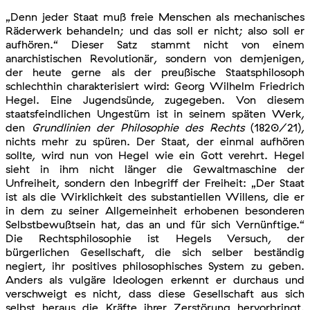
„Denn jeder Staat muß freie Menschen als mechanisches
Räderwerk behandeln; und das soll er nicht; also soll er
aufhören.“ Dieser Satz stammt nicht von einem
anarchistischen Revolutionär, sondern von demjenigen,
der heute gerne als der preußische Staatsphilosoph
schlechthin charakterisiert wird: Georg Wilhelm Friedrich
Hegel. Eine Jugendsünde, zugegeben. Von diesem
staatsfeindlichen Ungestüm ist in seinem späten Werk,
den
Grundlinien der Philosophie des Rechts
(1820/21),
nichts mehr zu spüren. Der Staat, der einmal aufhören
sollte, wird nun von Hegel wie ein Gott verehrt. Hegel
sieht in ihm nicht länger die Gewaltmaschine der
Unfreiheit, sondern den Inbegriff der Freiheit: „Der Staat
ist als die Wirklichkeit des substantiellen Willens, die er
in dem zu seiner Allgemeinheit erhobenen besonderen
Selbstbewußtsein hat, das an und für sich Vernünftige.“
Die Rechtsphilosophie ist Hegels Versuch, der
bürgerlichen Gesellschaft, die sich selber beständig
negiert, ihr positives philosophisches System zu geben.
Anders als vulgäre Ideologen erkennt er durchaus und
verschweigt es nicht, dass diese Gesellschaft aus sich
selbst heraus die Kräfte ihrer Zerstörung hervorbringt.