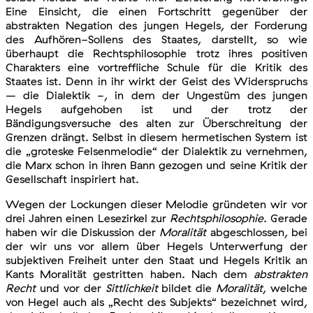
Eine Einsicht, die einen Fortschritt gegenüber der
abstrakten Negation des jungen Hegels, der Forderung
des Aufhören-Sollens des Staates, darstellt, so wie
überhaupt die Rechtsphilosophie trotz ihres positiven
Charakters eine vortreffliche Schule für die Kritik des
Staates ist. Denn in ihr wirkt der Geist des Widerspruchs
– die Dialektik -, in dem der Ungestüm des jungen
Hegels aufgehoben ist und der trotz der
Bändigungsversuche des alten zur Überschreitung der
Grenzen drängt. Selbst in diesem hermetischen System ist
die „groteske Felsenmelodie“ der Dialektik zu vernehmen,
die Marx schon in ihren Bann gezogen und seine Kritik der
Gesellschaft inspiriert hat.
Wegen der Lockungen dieser Melodie gründeten wir vor
drei Jahren einen Lesezirkel zur
Rechtsphilosophie
. Gerade
haben wir die Diskussion der
Moralität
abgeschlossen, bei
der wir uns vor allem über Hegels Unterwerfung der
subjektiven Freiheit unter den Staat und Hegels Kritik an
Kants Moralität gestritten haben. Nach dem
abstrakten
Recht
und vor der
Sittlichkeit
bildet die
Moralität
, welche
von Hegel auch als „Recht des Subjekts“ bezeichnet wird,