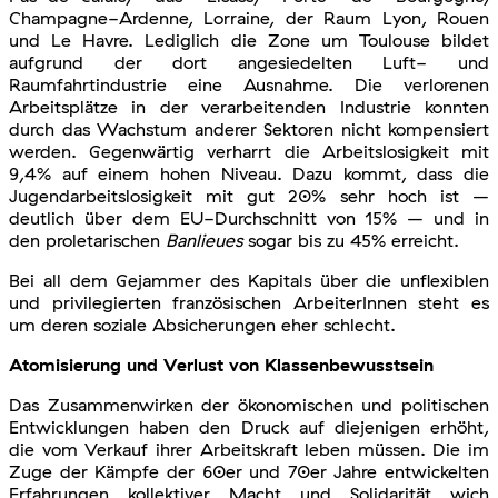
Champagne-Ardenne, Lorraine, der Raum Lyon, Rouen
und Le Havre. Lediglich die Zone um Toulouse bildet
aufgrund der dort angesiedelten Luft- und
Raumfahrtindustrie eine Ausnahme. Die verlorenen
Arbeitsplätze in der verarbeitenden Industrie konnten
durch das Wachstum anderer Sektoren nicht kompensiert
werden. Gegenwärtig verharrt die Arbeitslosigkeit mit
9,4% auf einem hohen Niveau. Dazu kommt, dass die
Jugendarbeitslosigkeit mit gut 20% sehr hoch ist –
deutlich über dem EU-Durchschnitt von 15% – und in
den proletarischen
Banlieues
sogar bis zu 45% erreicht.
Bei all dem Gejammer des Kapitals über die unflexiblen
und privilegierten französischen ArbeiterInnen steht es
um deren soziale Absicherungen eher schlecht.
Atomisierung und Verlust von Klassenbewusstsein
Das Zusammenwirken der ökonomischen und politischen
Entwicklungen haben den Druck auf diejenigen erhöht,
die vom Verkauf ihrer Arbeitskraft leben müssen. Die im
Zuge der Kämpfe der 60er und 70er Jahre entwickelten
Erfahrungen kollektiver Macht und Solidarität wich