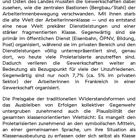
und Osten des Landes mussten die Gewerkschaften dabei
zusehen, wie die zentralen Bastionen (Bergbau/Stahl) der
ArbeiterInnenbewegung verschwanden. Mit ihnen starb
die alte Welt der ArbeiterInnenklasse – und es entstand
eine neue Welt prekärer Dienstleistungen und einer
stärker fragmentierten Klasse. Gegenwärtig sind sie
primär im öffentlichen Dienst (Eisenbahn, ÖPNV, Bildung,
Post) organisiert, während sie im privaten Bereich und den
Dienstleistungen völlig unterrepräsentiert sind, genau
dort, wo heute viele Proletarisierte anzutreffen sind.
Dadurch verlieren die Gewerkschaften weiter an
Bedeutung als Bezugspunkt für viele der Unzufriedenen.
Gegenwärtig sind nur noch 7,7% (ca. 5% im privaten
Sektor) der ArbeiterInnen in Frankreich in einer
Gewerkschaft organisiert.
Die Preisgabe der traditionellen Widerstandsformen und
das Ausbleiben von Erfolgen kollektiver Gegenwehr
untergruben zunehmend auch die Plausibilität der
gesamten klassenorientierten Weltsicht: Es mangelt den
Proletarisierten zunehmend an den symbolischen Mitteln,
an einer gemeinsamen Sprache, um ihre Situation als
Klassenausbeutung zu erfassen oder sich selbst als Klasse