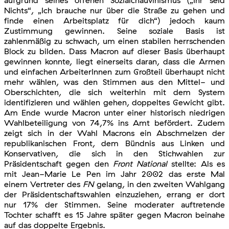
Nichts“, „Ich brauche nur über die Straße zu gehen und
finde einen Arbeitsplatz für dich“) jedoch kaum
Zustimmung gewinnen. Seine soziale Basis ist
zahlenmäßig zu schwach, um einen stabilen herrschenden
Block zu bilden. Dass Macron auf dieser Basis überhaupt
gewinnen konnte, liegt einerseits daran, dass die Armen
und einfachen ArbeiterInnen zum Großteil überhaupt nicht
mehr wählen, was den Stimmen aus den Mittel- und
Oberschichten, die sich weiterhin mit dem System
identifizieren und wählen gehen, doppeltes Gewicht gibt.
Am Ende wurde Macron unter einer historisch niedrigen
Wahlbeteiligung von 74,7% ins Amt befördert. Zudem
zeigt sich in der Wahl Macrons ein Abschmelzen der
republikanischen Front, dem Bündnis aus Linken und
Konservativen, die sich in den Stichwahlen zur
Präsidentschaft gegen den
Front National
stellte: Als es
mit Jean-Marie Le Pen im Jahr 2002 das erste Mal
einem Vertreter des
FN
gelang, in den zweiten Wahlgang
der Präsidentschaftswahlen einzuziehen, errang er dort
nur 17% der Stimmen. Seine moderater auftretende
Tochter schafft es 15 Jahre später gegen Macron beinahe
auf das doppelte Ergebnis.