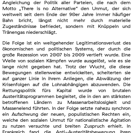
Angleichung der Politik aller Parteien, die nach dem
Motto „There is no Alternative“ den Unmut, der sich
weltweit seit dem Ende der 90er Jahre immer häufiger
Bahn bricht, längst nicht mehr durch materielle
Zugeständnisse befriedet, sondern mit Knüppeln und
Tränengas niederschlägt.
Die Folge ist ein weitgehender Legitimationsverlust des
ökonomischen und politischen Systems, der durch die
große Rezession von 2007 bis 2009 vertieft wurde. Eine
Welle von sozialen Kämpfen wurde ausgelöst, wie es sie
lange nicht gegeben hat. Trotz der Wucht, die diese
Bewegungen stellenweise entwickelten, scheiterten sie
auf ganzer Linie in ihrem Anliegen, die Abwälzung der
Krisenfolgen auf die Lohnabhängigen abzuwenden. Die
Rettungspolitik fürs Kapital wurde von brutalen
Austeritätsprogrammen begleitet, die in den am stärksten
betroffenen Ländern zu Massenarbeitslosigkeit und
Massenelend führten. In der Folge setzte nahezu synchron
ein Aufschwung der neuen, populistischen Rechten ein,
welche den sozialen Unmut für nationalistische Agitation
zu nutzen versuchte und breiten Zuspruch erhielt. In
Frankreich fand die Anti-Austeritätsbewegung ihren