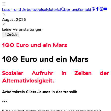
Lese- und Arbeitskreise
Material
Über uns
Kontakt
August 2026
keine Veranstaltungen
Zurück
100 Euro und ein Mars
100 Euro und ein Mars
Sozialer Aufruhr in Zeiten der
Alternativlosigkeit.
Arbeitskreis Gilets Jaunes in der translib
***
“They didn’t realize they’d be the slums of the future.”