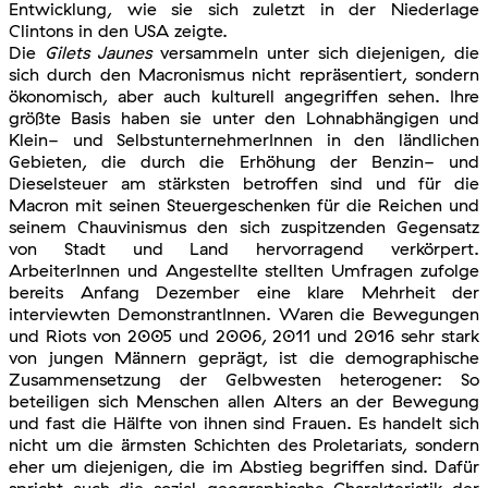
Entwicklung, wie sie sich zuletzt in der Niederlage
Clintons in den USA zeigte.
Die
Gilets Jaunes
versammeln unter sich diejenigen, die
sich durch den Macronismus nicht repräsentiert, sondern
ökonomisch, aber auch kulturell angegriffen sehen. Ihre
größte Basis haben sie unter den Lohnabhängigen und
Klein- und SelbstunternehmerInnen in den ländlichen
Gebieten, die durch die Erhöhung der Benzin- und
Dieselsteuer am stärksten betroffen sind und für die
Macron mit seinen Steuergeschenken für die Reichen und
seinem Chauvinismus den sich zuspitzenden Gegensatz
von Stadt und Land hervorragend verkörpert.
ArbeiterInnen und Angestellte stellten Umfragen zufolge
bereits Anfang Dezember eine klare Mehrheit der
interviewten DemonstrantInnen. Waren die Bewegungen
und Riots von 2005 und 2006, 2011 und 2016 sehr stark
von jungen Männern geprägt, ist die demographische
Zusammensetzung der Gelbwesten heterogener: So
beteiligen sich Menschen allen Alters an der Bewegung
und fast die Hälfte von ihnen sind Frauen. Es handelt sich
nicht um die ärmsten Schichten des Proletariats, sondern
eher um diejenigen, die im Abstieg begriffen sind. Dafür
spricht auch die sozial-geographische Charakteristik der