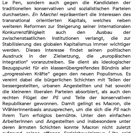
Le Pen, sondern auch gegen die Kandidaten der
traditionellen konservativen und sozialistischen Parteien
durchsetzen.
En Marche!
repräsentiert die Interessen des
transnational orientierten Kapitals, welches neben
weiteren Reformen zur Steigerung seiner internationalen
Konkurrenzfähigkeit auch den Ausbau der
zwischenstaatlichen Institutionen verlangt, die zur
Stabilisierung des globalen Kapitalismus immer wichtiger
werden. Dieses Interesse findet seinen politischen
Ausdruck in der Zielsetzung, die „europäischen
Integration“ voranzutreiben. Sie dient als ideologischer
Bezugspunkt für ein klassenübergreifendes Bündnis aller
„progressiven Kräfte“ gegen den neuen Populismus. Es
vereint dabei die bürgerlichen Schichten mit Teilen der
bessergestellten, urbanen Angestellten und hat sowohl
die kleineren liberalen Parteien absorbiert, als auch den
rechten Flügel der
PS
und Teile der konservativen
Republikaner gewonnen. Damit gelingt es Macron, die
WählerInnenbasis anzusprechen, um die sich die
PS
nach
ihrem Turn erfolglos bemühte. Unter den einfachen
ArbeiterInnen und Angestellten und insbesondere unter
deren ärmsten Schichten konnte Macron nicht zuletzt
aufgrund seines offenen Sozialchauvinismus („Ihr seid