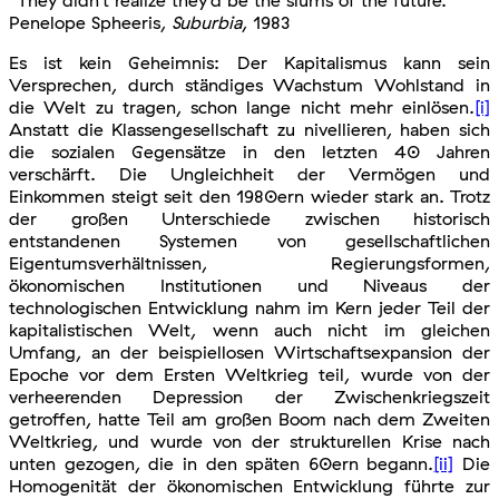
Penelope Spheeris,
Suburbia
, 1983
Es ist kein Geheimnis: Der Kapitalismus kann sein
Versprechen, durch ständiges Wachstum Wohlstand in
die Welt zu tragen, schon lange nicht mehr einlösen.
[i]
Anstatt die Klassengesellschaft zu nivellieren, haben sich
die sozialen Gegensätze in den letzten 40 Jahren
verschärft. Die Ungleichheit der Vermögen und
Einkommen steigt seit den 1980ern wieder stark an. Trotz
der großen Unterschiede zwischen historisch
entstandenen Systemen von gesellschaftlichen
Eigentumsverhältnissen, Regierungsformen,
ökonomischen Institutionen und Niveaus der
technologischen Entwicklung nahm im Kern jeder Teil der
kapitalistischen Welt, wenn auch nicht im gleichen
Umfang, an der beispiellosen Wirtschaftsexpansion der
Epoche vor dem Ersten Weltkrieg teil, wurde von der
verheerenden Depression der Zwischenkriegszeit
getroffen, hatte Teil am großen Boom nach dem Zweiten
Weltkrieg, und wurde von der strukturellen Krise nach
unten gezogen, die in den späten 60ern begann.
[ii]
Die
Homogenität der ökonomischen Entwicklung führte zur