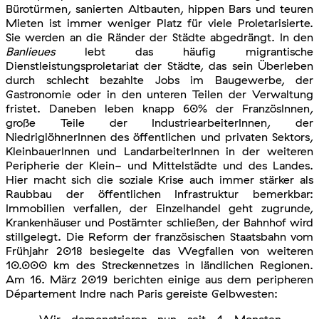
Bürotürmen, sanierten Altbauten, hippen Bars und teuren
Mieten ist immer weniger Platz für viele Proletarisierte.
Sie werden an die Ränder der Städte abgedrängt. In den
Banlieues
lebt das häufig migrantische
Dienstleistungsproletariat der Städte, das sein Überleben
durch schlecht bezahlte Jobs im Baugewerbe, der
Gastronomie oder in den unteren Teilen der Verwaltung
fristet. Daneben leben knapp 60% der FranzösInnen,
große Teile der IndustriearbeiterInnen, der
NiedriglöhnerInnen des öffentlichen und privaten Sektors,
KleinbauerInnen und LandarbeiterInnen in der weiteren
Peripherie der Klein- und Mittelstädte und des Landes.
Hier macht sich die soziale Krise auch immer stärker als
Raubbau der öffentlichen Infrastruktur bemerkbar:
Immobilien verfallen, der Einzelhandel geht zugrunde,
Krankenhäuser und Postämter schließen, der Bahnhof wird
stillgelegt. Die Reform der französischen Staatsbahn vom
Frühjahr 2018 besiegelte das Wegfallen von weiteren
10.000 km des Streckennetzes in ländlichen Regionen.
Am 16. März 2019 berichten einige aus dem peripheren
Département Indre nach Paris gereiste Gelbwesten:
„Wir demonstrieren nun seit 4 Monaten.