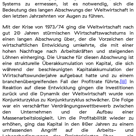
Systems zu ermessen, ist es notwendig, sich die
Bedeutung des langen Abschwungs der Weltwirtschaft in
den letzten Jahrzehnten vor Augen zu führen.
Mit der Krise von 1973/74 ging die Weltwirtschaft nach
gut 20 Jahren stürmischen Wirtschaftswachstums in
einen langen Abschwung über, der die Vorzeichen der
wirtschaftlichen Entwicklung umkehrte, die mit einer
hohen Nachfrage nach Arbeitskräften und steigenden
Löhnen einherging. Die Ursache für diesen Abschwung ist
eine strukturelle Überakkumulation von Kapital, die sich
während der beschleunigten Kapitalakkumulation der
Wirtschaftswunderjahre aufgebaut hatte und zu einem
branchenübergreifenden Fall der Profitrate führte.
[iii]
In
Reaktion auf diese Entwicklung gingen die Investitionen
zurück und die Dynamik der Weltwirtschaft wurde von
Konjunkturzyklus zu Konjunkturzyklus schwächer. Die Folge
war ein verschärfter Verdrängungswettbewerb zwischen
den Unternehmen und der Aufbau einer
Massenarbeitslosigkeit. Um die Profitabilität wieder zu
erhöhen, ging das Kapital in den 80er Jahren zu einem
umfassenden Angriff auf die Arbeits- und
Lebensbedingungen der Proletarisierten über – ein