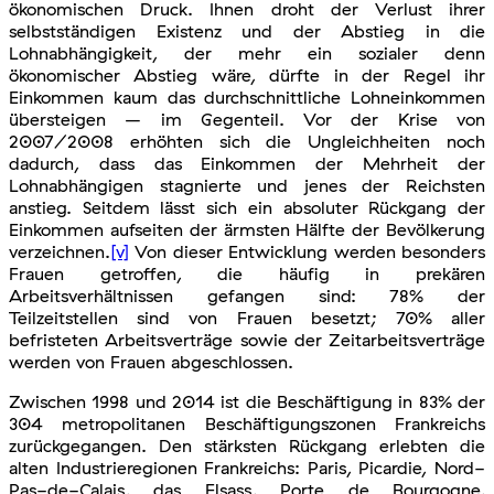
ökonomischen Druck. Ihnen droht der Verlust ihrer
selbstständigen Existenz und der Abstieg in die
Lohnabhängigkeit, der mehr ein sozialer denn
ökonomischer Abstieg wäre, dürfte in der Regel ihr
Einkommen kaum das durchschnittliche Lohneinkommen
übersteigen – im Gegenteil. Vor der Krise von
2007/2008 erhöhten sich die Ungleichheiten noch
dadurch, dass das Einkommen der Mehrheit der
Lohnabhängigen stagnierte und jenes der Reichsten
anstieg. Seitdem lässt sich ein absoluter Rückgang der
Einkommen aufseiten der ärmsten Hälfte der Bevölkerung
verzeichnen.
[v]
Von dieser Entwicklung werden besonders
Frauen getroffen, die häufig in prekären
Arbeitsverhältnissen gefangen sind: 78% der
Teilzeitstellen sind von Frauen besetzt; 70% aller
befristeten Arbeitsverträge sowie der Zeitarbeitsverträge
werden von Frauen abgeschlossen.
Zwischen 1998 und 2014 ist die Beschäftigung in 83% der
304 metropolitanen Beschäftigungszonen Frankreichs
zurückgegangen. Den stärksten Rückgang erlebten die
alten Industrieregionen Frankreichs: Paris, Picardie, Nord-
Pas-de-Calais, das Elsass, Porte de Bourgogne,