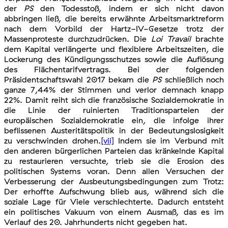
der
PS
den Todesstoß, indem er sich nicht davon
abbringen ließ, die bereits erwähnte Arbeitsmarktreform
nach dem Vorbild der Hartz-IV-Gesetze trotz der
Massenproteste durchzudrücken. Die
Loi Travail
brachte
dem Kapital verlängerte und flexiblere Arbeitszeiten, die
Lockerung des Kündigungsschutzes sowie die Auflösung
des Flächentarifvertrags. Bei der folgenden
Präsidentschaftswahl 2017 bekam die
PS
schließlich noch
ganze 7,44% der Stimmen und verlor demnach knapp
22%. Damit reiht sich die französische Sozialdemokratie in
die Linie der ruinierten Traditionsparteien der
europäischen Sozialdemokratie ein, die infolge ihrer
beflissenen Austeritätspolitik in der Bedeutungslosigkeit
zu verschwinden drohen.
[vii]
Indem sie im Verbund mit
den anderen bürgerlichen Parteien das kränkelnde Kapital
zu restaurieren versuchte, trieb sie die Erosion des
politischen Systems voran. Denn allen Versuchen der
Verbesserung der Ausbeutungsbedingungen zum Trotz:
Der erhoffte Aufschwung blieb aus, während sich die
soziale Lage für Viele verschlechterte. Dadurch entsteht
ein politisches Vakuum von einem Ausmaß, das es im
Verlauf des 20. Jahrhunderts nicht gegeben hat.